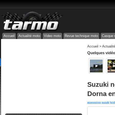
Accueil
Actualité moto
Video moto
Revue technique moto
Casque 
Accueil
>
Actualit
Quelques vidéos
Suzuki n
Dorna en
accessoires
suzuki
bri