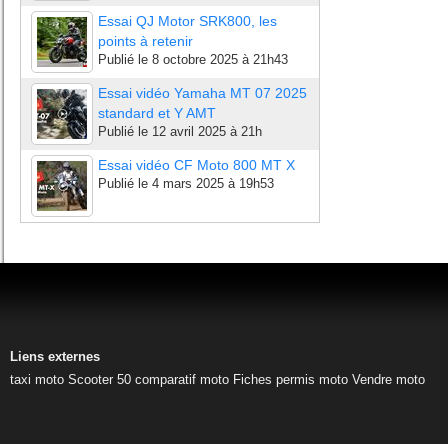
Essai QJ Motor SRK800, les
points à retenir
Publié le
8 octobre 2025 à 21h43
Essai vidéo Yamaha MT 07 2025
standard et Y AMT
Publié le
12 avril 2025 à 21h
Essai vidéo CF Moto 800 MT X
Publié le
4 mars 2025 à 19h53
Liens externes
taxi moto
Scooter 50
comparatif moto
Fiches permis moto
Vendre moto