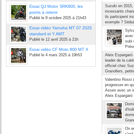
Suzuki en 2015, 
Essai QJ Motor SRK800, les
incessants chang
points à retenir
ils participent i
Publié le
8 octobre 2025 à 21h43
exemple ? Séduit
Essai vidéo Yamaha MT 07 2025
Sylva
standard et Y AMT
avec 
Publié le
12 avril 2025 à 21h
subi
Prése
Essai vidéo CF Moto 800 MT X
Publié le
4 mars 2025 à 19h53
Aleix Espargaró 
leader de la cat
officiel chez Su
Granollers, petite
Valentino Rossi 
progresser en qua
Assen avec un in
Aleix Espargaró
Domi
d'Ind
domi
Grand
On en
s'est