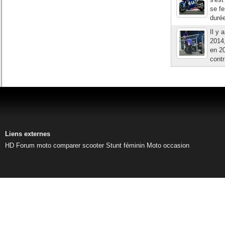
se fe
duré
Il y 
2014,
en 2
contr
Liens externes
HD
Forum moto
comparer scooter
Stunt féminin
Moto occasion