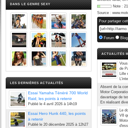
DANS LE GENRE SEXY
Note :
21
Source :
www.moto
Pour partager cet
Forum
Blog
ACTUALITÉS M
Vous
de Pa
Lille
L'int
LES DERNIÈRES ACTUALITÉS
Absent de la com
Motor Corporati
Essai Yamaha Ténéré 700 World
davantage de tes
Raid, les points à retenir
En réalisant div
Publié le
4 avril 2026 à 14h19
Le d
Essai Hero Hunk 440, les points
V8 q
à retenir
MotoG
Publié le
20 décembre 2025 à 12h27
d'ess