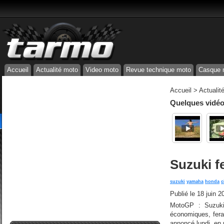
Accueil
Actualité moto
Video moto
Revue technique moto
Casque 
Accueil
>
Actualit
Quelques vidéos
Suzuki f
suzuki
yamaha
honda
c
Publié le
18 juin 2
MotoGP : Suzuki
économiques, fera 
annoncé lundi, en m