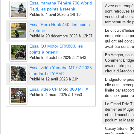
Essai Yamaha Ténéré 700 World
Avec des tempéra
Raid, les points à retenir
sont retrouvés fa
Publié le
4 avril 2026 à 14h19
vendredi et de s
température de pi
Essai Hero Hunk 440, les points
à retenir
Le circuit d'Indi
emprunte une par
Publié le
20 décembre 2025 à 12h27
qui ont été conçu
Essai QJ Motor SRK800, les
avait été construi
points à retenir
En Aragón, nous 
Publié le
8 octobre 2025 à 21h43
Comment Bridgest
avaient été plus 
Essai vidéo Yamaha MT 07 2025
circuit d'Aragón
standard et Y AMT
Publié le
12 avril 2025 à 21h
Bridgestone prés
elle aussi perce
Essai vidéo CF Moto 800 MT X
limite par rapp
Publié le
4 mars 2025 à 19h53
de choix pour tr
Le Grand Prix TI
dernier au Mugel
et le dimanche ap
podium et Masao
Casey Stoner (R
après avoir fait