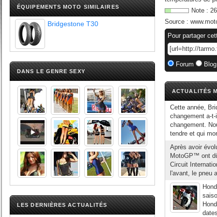
ÉQUIPEMENTS MOTO SIMILAIRES
Note :
26
Source :
www.mot
Bridgestone T30
Pour partager cet
Forum
Blog
DANS LE GENRE SEXY
ACTUALITÉS M
Cette année, Bri
changement a-t-il
changement. Nous 
tendre et qui mon
Après avoir évol
MotoGP™ ont dû f
Circuit Internat
l'avant, le pneu ar
Honda
saiso
Honda
LES DERNIÈRES ACTUALITÉS
dates