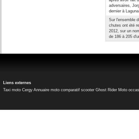
adversaires, Jo
dernier à Laguna 
Sur l'ensemble d
chutes ont été r
2012, sur un nom
de 186 à 205 d'un
Liens externes
Taxi moto Cergy
Annuaire moto
comparatif scooter
Ghost Rider
Moto occas