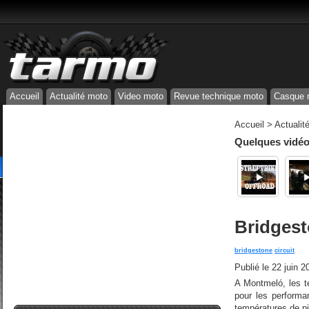
Accueil
Actualité moto
Video moto
Revue technique moto
Casque 
Accueil
>
Actualit
Quelques vidéos
Bridgest
bridgestone
circuit
Publié le
22 juin 2
A Montmeló, les t
pour les perform
températures de pi