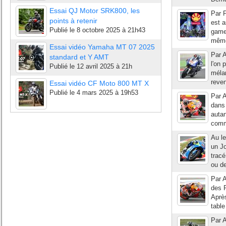
Essai QJ Motor SRK800, les
Par P
points à retenir
est a
Publié le
8 octobre 2025 à 21h43
gamer
même 
Essai vidéo Yamaha MT 07 2025
Par A
standard et Y AMT
l'on 
Publié le
12 avril 2025 à 21h
mélan
reven
Essai vidéo CF Moto 800 MT X
Publié le
4 mars 2025 à 19h53
Par A
dans 
autan
comme
Au l
un J
tracé
ou de
Par A
des P
Après
table
Par A