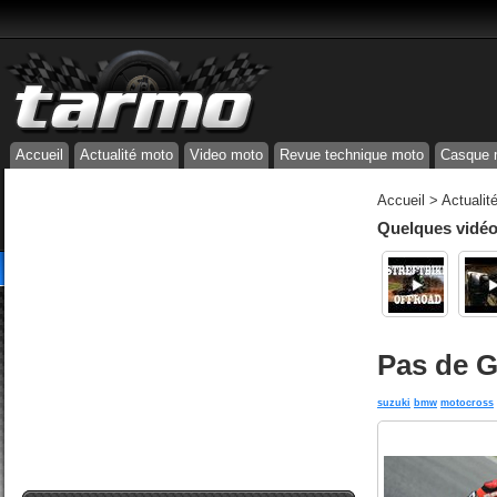
Accueil
Actualité moto
Video moto
Revue technique moto
Casque 
Accueil
>
Actualit
Quelques vidéos
Pas de G
suzuki
bmw
motocross