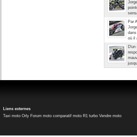
Jorge
point
sensa
Par A
Jorge
dans 
où il
D'un 
respo
mauva
jusqu
Liens externes
Taxi moto Orly
Forum moto
comparatif moto
R1 turbo
Vendre moto