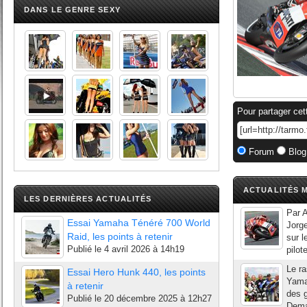
DANS LE GENRE SEXY
Pour partager cet
Forum
Blog
ACTUALITÉS M
LES DERNIÈRES ACTUALITÉS
Par A
Essai Yamaha Ténéré 700 World
Jorge
Raid, les points à retenir
sur l
Publié le
4 avril 2026 à 14h19
pilot
Le r
Essai Hero Hunk 440, les points
Yamah
à retenir
des 
Publié le
20 décembre 2025 à 12h27
Demar