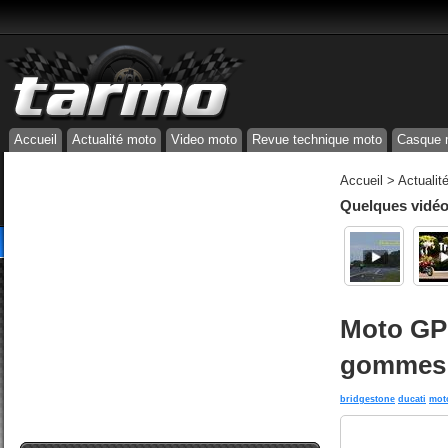
Accueil
Actualité moto
Video moto
Revue technique moto
Casque 
Accueil
>
Actualit
Quelques vidéos
Moto GP 
gommes 
bridgestone
ducati
mot