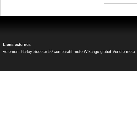
Liens externes
vetement Harley
Scooter 50
comparatif moto
Wikango gratuit
Vendre moto