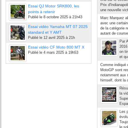
Prix d'Indianapo
Essai QJ Motor SRK800, les
une nouvelle vict
points à retenir
Publié le
8 octobre 2025 à 21h43
Marc Marquez abo
avec une certaine
Essai vidéo Yamaha MT 07 2025
de la catégorie 
standard et Y AMT
autant de course
Publié le
12 avril 2025 à 21h
Par A
2016
Essai vidéo CF Moto 800 MT X
on ti
Publié le
4 mars 2025 à 19h53
et qu
Comme indiqué da
MotoGP sont res
notamment aux no
himself, dont la 
Résum
la v
Super
Espag
Les p
évolu
Toujo
le so