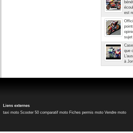
béné
écoul
est r
Offic
point
opini
sujet
Case
que c
L'aus
à Jor
Liens externes
taxi moto
Scooter 50
comparatif moto
Fiches permis moto
Vendre moto