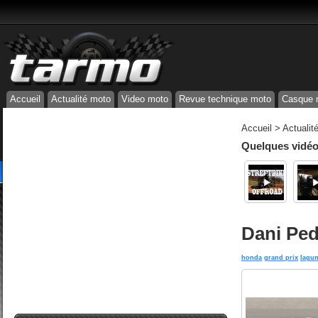
Accueil
Actualité moto
Video moto
Revue technique moto
Casque 
Accueil
>
Actualit
Quelques vidéos
Dani Ped
honda
grand prix
lagun