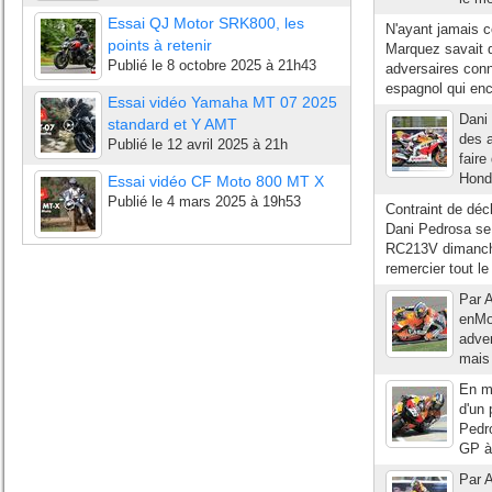
Essai QJ Motor SRK800, les
N'ayant jamais 
points à retenir
Marquez savait q
Publié le
8 octobre 2025 à 21h43
adversaires conn
espagnol qui enc
Essai vidéo Yamaha MT 07 2025
Dani 
standard et Y AMT
des a
Publié le
12 avril 2025 à 21h
faire
Honda
Essai vidéo CF Moto 800 MT X
Publié le
4 mars 2025 à 19h53
Contraint de décl
Dani Pedrosa se 
RC213V dimanche
remercier tout l
Par A
enMo
adver
mais 
En mo
d'un 
Pedro
GP à
Par A