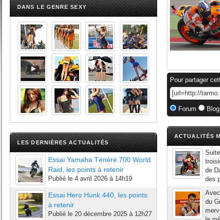
DANS LE GENRE SEXY
Pour partager cet
Forum
Blog
ACTUALITÉS M
LES DERNIÈRES ACTUALITÉS
Suite
Essai Yamaha Ténéré 700 World
trois
Raid, les points à retenir
de Da
Publié le
4 avril 2026 à 14h19
des p
Avec 
Essai Hero Hunk 440, les points
du Gr
à retenir
merve
Publié le
20 décembre 2025 à 12h27
le mê