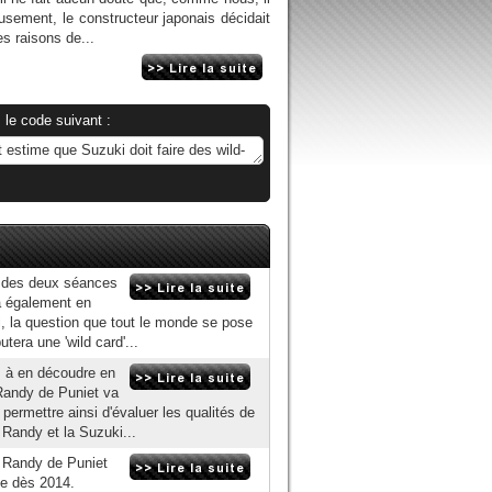
usement, le constructeur japonais décidait
s raisons de...
 le code suivant :
s des deux séances
ra également en
, la question que tout le monde se pose
tera une 'wild card'...
s à en découdre en
 Randy de Puniet va
permettre ainsi d'évaluer les qualités de
Randy et la Suzuki...
, Randy de Puniet
ne dès 2014.