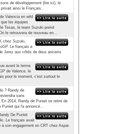
ons de développement (lire ici), le
privait ainsi le Français...
e Valencia en wild
 que les équipes
 le Texas, le team Suzuki prend
On le retrouvera de nouveau en...
K chez Suzuki,
oGP. Le français a
 de Jerez aux côtés de deux anciens
lue avant le terme
 GP de Valence, le
is pour le moment, c'est surtout le
uki ? Randy de
reviendra sans
. En 2014, Randy de Puniet se retire de
 Puniet qui l'a annoncé...
, Randy De Puniet
ki. Le français avait
lèle à son engagement en CRT chez Aspar.