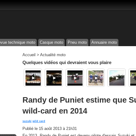
vue technique moto
Casque moto
Pneu moto
Annuaire moto
Accueil
>
Actualité moto
Quelques vidéos qui devraient vous plaire
Randy de Puniet estime que Su
wild-card en 2014
suzuki
wild card
Publié le
15 août 2013 à 21h31
En 2013, Randy de Puniet est devenu pilote d'essais Suzuki et 