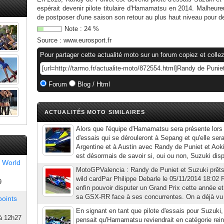
espérait devenir pilote titulaire d'Hamamatsu en 2014. Malheure
de postposer d'une saison son retour au plus haut niveau pour de
Note :
24
%
Source :
www.eurosport.fr
Pour partager cette actualité moto sur un forum copiez et collez
Forum
Blog / Html
ACTUALITÉS MOTO SIMILAIRES
Alors que l'équipe d'Hamamatsu sera présente lor
d'essais qui se dérouleront à Sepang et qu'elle se
Argentine et à Austin avec Randy de Puniet et Aoki
est désormais de savoir si, oui ou non, Suzuki dispu
 World
MotoGPValencia : Randy de Puniet et Suzuki prêt
wild cardPar Philippe Debarle le 05/11/2014 18:02
9
enfin pouvoir disputer un Grand Prix cette année et 
sa GSX-RR face à ses concurrentes. On a déjà vu 
points
En signant en tant que pilote d'essais pour Suzuki
à 12h27
pensait qu'Hamamatsu reviendrait en catégorie rei