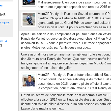
Malheureusement, en cours de saison, pour des rais
es
constructeur japonais reportait son retour à 2015 et 
MotoGPRandy de Puniet et Suzuki courront le GP d
1h43
cardPar Philippe Debarle le 14/04/2014 10:30Après
ayant participé au Grand Prix ce week-end quittent
7 2025
possession du circuit pour y effectuer des essais. 
Après une saison 2015 compliquée et peu fructueuse en WSB
Randy de Puniet retrouve un rôle d'essayeur chez KTM en Mot
 MT X
découvert la RC16 pour la première fois sur le tracé espagnol
53
pilotes Moto2 recrutés par l'ambitieuse marque...
Une saison difficile se termine mal, en général. Elle s'est conc
des 30 tours pour Randy de Puniet. Quelques heures après le
français ignore s'il a négocié son dernier départ en MotoGP, ma
soulagement d'une saison de galère...
MotoGP : Randy de Puniet futur pilote officiel Suz
Puniet prend une année sabbatique du motoGP et 
aucun doute en 2015, comme pilote officiel Suzuki
la compétition, pour mieux revenir ? C'est Randy de
C'était un secret de polichinelle mais c'est désormais officiel
effectuera la saison 2014 en tant que pilote d'essais pour Suzu
débuté son rôle de pilote d'essais la saison passée en paral
Lassé d'une machine qui ne...