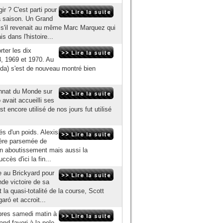
ir ? C'est parti pour
 saison. Un Grand
e s'il revenait au même Marc Marquez qui
 dans l'histoire...
rter les dix
8, 1969 et 1970. Au
da) s'est de nouveau montré bien
nnat du Monde sur
 avait accueilli ses
 encore utilisé de nos jours fut utilisé
gés d'un poids. Alexis
ière parsemée de
Un aboutissement mais aussi la
ccès d'ici la fin...
e au Brickyard pour
de victoire de sa
 la quasi-totalité de la course, Scott
aró et accroit...
bres samedi matin à
nd favori à la pole