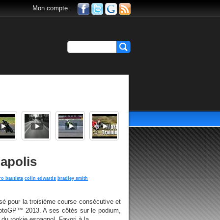
Mon compte
apolis
ro bautista
colin edwards
bradley smith
é pour la troisième course consécutive et
otoGP™ 2013. A ses côtés sur le podium,
du rookie espagnol. Favori à la...