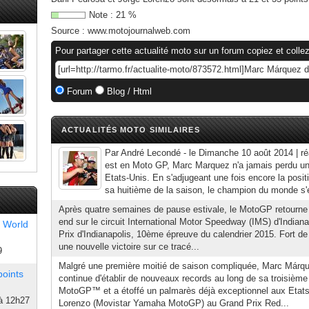
Note :
21
%
Source :
www.motojournalweb.com
Pour partager cette actualité moto sur un forum copiez et collez
Forum
Blog / Html
ACTUALITÉS MOTO SIMILAIRES
Par André Lecondé - le Dimanche 10 août 2014 | réa
est en Moto GP, Marc Marquez n'a jamais perdu un
Etats-Unis. En s'adjugeant une fois encore la positi
sa huitième de la saison, le champion du monde s'
Après quatre semaines de pause estivale, le MotoGP retourne
end sur le circuit International Motor Speedway (IMS) d'Indiana
 World
Prix d'Indianapolis, 10ème épreuve du calendrier 2015. Fort d
une nouvelle victoire sur ce tracé...
9
Malgré une première moitié de saison compliquée, Marc Márq
points
continue d'établir de nouveaux records au long de sa troisième
MotoGP™ et a étoffé un palmarès déjà exceptionnel aux Etats
à 12h27
Lorenzo (Movistar Yamaha MotoGP) au Grand Prix Red...