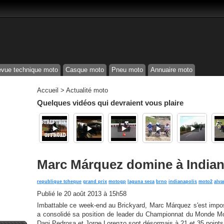
vue technique moto
Casque moto
Pneu moto
Annuaire moto
Accueil
>
Actualité moto
Quelques vidéos qui devraient vous plaire
Marc Márquez domine à Indian
republique tcheque
grand prix
motogp
laguna seca
brno
indianapolis
moto2
alva
Publié le
20 août 2013 à 15h58
Imbattable ce week-end au Brickyard, Marc Márquez s'est impos
a consolidé sa position de leader du Championnat du Monde M
Dani Pedrosa et Jorge Lorenzo sont désormais à 21 et 35 points 