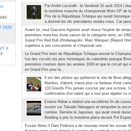
Par André Lecondé - le Vendredi 15 août 2014 | réag
es
la onzième manche du championnat Moto GP de la
Prix de la République Tchèque qui serait historiqu
1h43
a dominé les dix précédents rendez-vous. Car jamais
7 2025
Avant lui, seul Giacomo Agostini avait réussi l'exploit de rempo
premières manches d'une saison de la catégorie reine, en 196
Grand Prix Red Bull d'Indianapolis, Marc Márquez (Repsol Hon
supérieur à ses concurrents et s'imposait une...
 MT X
53
Le Grand Prix bwin de République Tchèque envoie le Champio
l'un des circuits les plus historiques du calendrier puisque Brno
premières courses dans les années 1930 et que le circuit qui est
en Grand Prix pour la...
Il est des pilotes qui quitteront le site de Brno allé
Masbou, d'abord, n'aura plus ce fardeau d'une carr
133 Grands Prix jamais conclus par une victoire. 
confirmation d'un talent qui a tout pour répéter ce su
Esteve Rabat a réalisé une excellente fin de cours
revenir sur Takaaki Nakagami et remporter la secon
carrière. Derrière le Japonais, qui avait mené durant
Redding a pris la troisième place devant Pol Esparg
Essais libres-3 Dani Pedrosa a de nouveau mené les essais li
Sepang après avoir dominé la journée de vendredi et sera le gra