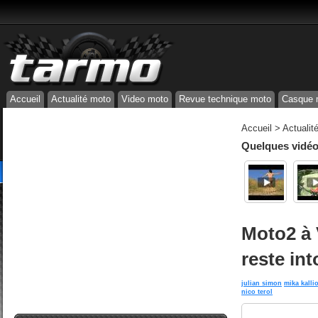
Accueil
Actualité moto
Video moto
Revue technique moto
Casque 
Accueil
>
Actualit
Quelques vidéos
Moto2 à 
reste in
julian simon
mika kalli
nico terol