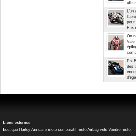
offic
L'un 
l'apr
pour 
Prix 
On ne
Valen
épilo
compt
Pol E
des t
conqu
d'éga
Liens externes
boutique Harley
Annuaire moto
comparatif moto
Airbag vélo
Vendre moto