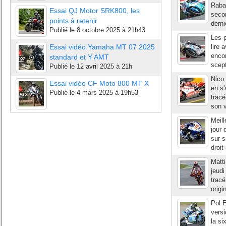
Rabat
Essai QJ Motor SRK800, les
secon
points à retenir
derni
Publié le
8 octobre 2025 à 21h43
Les 
Essai vidéo Yamaha MT 07 2025
lire 
encor
standard et Y AMT
scept
Publié le
12 avril 2025 à 21h
Nico 
Essai vidéo CF Moto 800 MT X
en s'
Publié le
4 mars 2025 à 19h53
tracé
son v
Meill
jour 
sur s
droit
Matti
jeudi
tracé
origi
Pol E
versi
la si