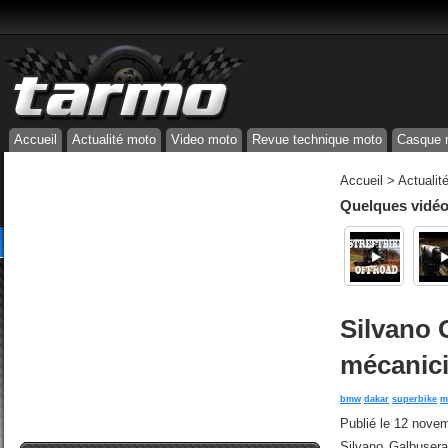
Accueil
Actualité moto
Video moto
Revue technique moto
Casque 
Accueil
>
Actualit
Quelques vidéos
Silvano 
mécanici
bmw
dakar
superbike
m
Publié le
12 novem
Silvano Galbuser