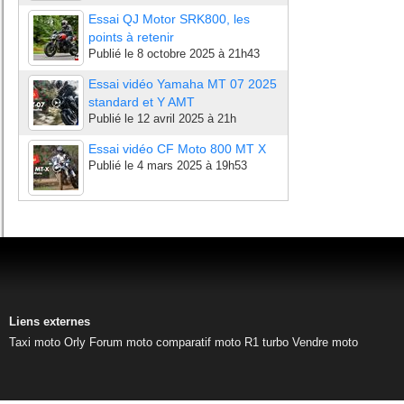
Essai QJ Motor SRK800, les
points à retenir
Publié le
8 octobre 2025 à 21h43
Essai vidéo Yamaha MT 07 2025
standard et Y AMT
Publié le
12 avril 2025 à 21h
Essai vidéo CF Moto 800 MT X
Publié le
4 mars 2025 à 19h53
Liens externes
Taxi moto Orly
Forum moto
comparatif moto
R1 turbo
Vendre moto