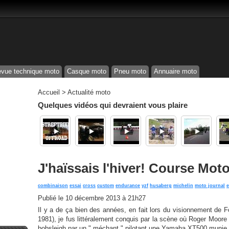
vue technique moto
Casque moto
Pneu moto
Annuaire moto
Accueil
>
Actualité moto
Quelques vidéos qui devraient vous plaire
J'haïssais l'hiver! Course Mot
combinaison
essai
cross
custom
endurance
yzf
husaberg
michelin
moto journal
Publié le
10 décembre 2013 à 21h27
Il y a de ça bien des années, en fait lors du visionnement de 
1981), je fus littéralement conquis par la scène où Roger Moore
bobsleigh par un " méchant " pilotant une Yamaha XT500 munie 