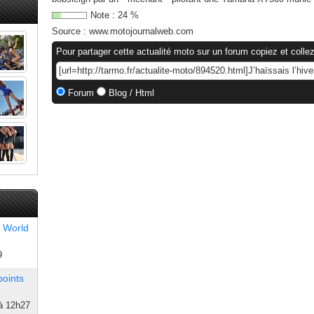
Note :
24
%
Source :
www.motojournalweb.com
Pour partager cette actualité moto sur un forum copiez et collez
Forum
Blog / Html
 World
9
points
à 12h27