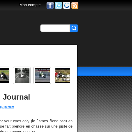
Mon compte
o Journal
equipement
For your eyes only (le James Bond paru en
 se fait prendre en chasse sur une piste de
de crampons que l'on...