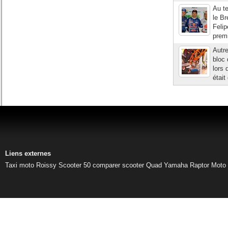
Au te
le Br
Felip
premi
Autr
bloc 
lors 
était
Liens externes
Taxi moto Roissy
Scooter 50
comparer scooter
Quad Yamaha Raptor
Moto 