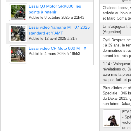
Essai QJ Motor SRK800, les
Chaleco Lopez, v
points à retenir
arrivée au bivou
Publié le
8 octobre 2025 à 21h43
et Marc Coma tr
En s'adjugeant l
Essai vidéo Yamaha MT 07 2025
(Argentine) ...
standard et Y AMT
Publié le
12 avril 2025 à 21h
Cyril Despres n
: à 39 ans, le ten
Essai vidéo CF Moto 800 MT X
dominatrice stru
Publié le
4 mars 2025 à 19h53
seront les trois 
J-14 : Vainqueur
révélations du D
aura mis la pres
n'a pas failli et 
Plus d'infos et 
Speciale : 346 
du Dakar 2013, g
son 5ème Dakar, e
ETAP
- Spé
victo
de so