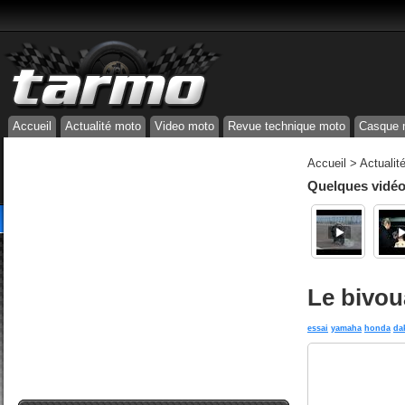
Accueil
Actualité moto
Video moto
Revue technique moto
Casque 
Accueil
>
Actualit
Quelques vidéos
Le bivou
essai
yamaha
honda
da