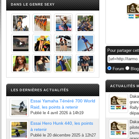
DANS LE GENRE SEXY
Pour partager cet
Forum
Blog
ACTUALITÉS M
LES DERNIÈRES ACTUALITÉS
Dakar
Essai Yamaha Ténéré 700 World
grand
Raid, les points à retenir
Rally
Publié le
4 avril 2026 à 14h19
dépar
Dakar
Essai Hero Hunk 440, les points
pilot
à retenir
Demai
Publié le
20 décembre 2025 à 12h27
grand