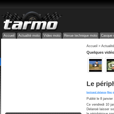
Accueil
Actualité moto
Video moto
Revue technique moto
Casque 
Accueil
>
Actualit
Quelques vidéos
Le périph
bertrand delanoe
ffmc
Publié le
8 janvier
Ce vendredi 10 jan
Delanoë laisser so
le périphérique pas