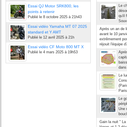
Le ch
Essai QJ Motor SRK800, les
désor
points à retenir
qu'il
Publié le
8 octobre 2025 à 21h43
Souv
Essai vidéo Yamaha MT 07 2025
Après un an de l
standard et Y AMT
avant le 10 janvi
Publié le
12 avril 2025 à 21h
extrêmement posi
réjouit l'équipe d
Essai vidéo CF Moto 800 MT X
Publié le
4 mars 2025 à 19h53
Après
capit
baiss
dans 
Le l
Conse
(Pari
Paris
Le go
périp
Une m
boucl
Gain la nuit " La
légers et 1,2 déc