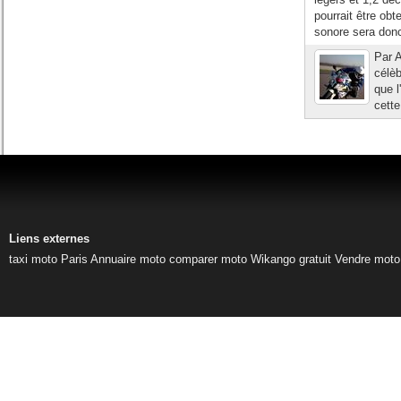
pourrait être obt
sonore sera donc
Par A
célèb
que l
cette
Liens externes
taxi moto Paris
Annuaire moto
comparer moto
Wikango gratuit
Vendre moto