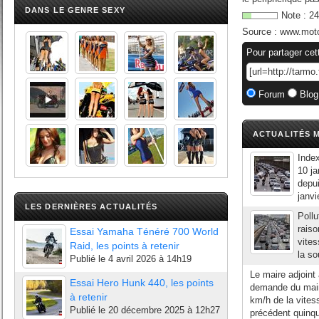
DANS LE GENRE SEXY
Note :
24
Source :
www.moto
Pour partager cet
Forum
Blog
ACTUALITÉS M
Index
10 ja
depui
janvi
LES DERNIÈRES ACTUALITÉS
Pollu
raiso
Essai Yamaha Ténéré 700 World
vites
Raid, les points à retenir
la so
Publié le
4 avril 2026 à 14h19
Le maire adjoint
Essai Hero Hunk 440, les points
demande du mair
à retenir
km/h de la vites
Publié le
20 décembre 2025 à 12h27
précédent quinqu