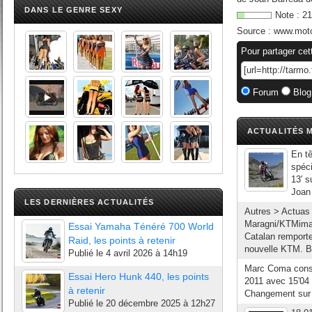
DANS LE GENRE SEXY
Note :
21
Source :
www.mot
Pour partager cet
Forum
Blog
ACTUALITÉS M
En tê
spéci
13′ s
Joan 
LES DERNIÈRES ACTUALITÉS
Autres > Actuas
Maragni/KTMimag
Essai Yamaha Ténéré 700 World
Catalan remporte
Raid, les points à retenir
nouvelle KTM. B
Publié le
4 avril 2026 à 14h19
Marc Coma conse
Essai Hero Hunk 440, les points
2011 avec 15'04 
à retenir
Changement sur 
Publié le
20 décembre 2025 à 12h27