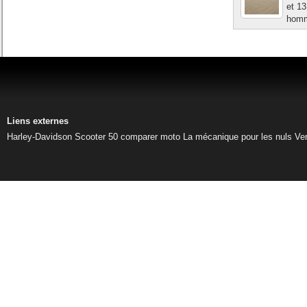
et 13
homma
Liens externes
Harley-Davidson
Scooter 50
comparer moto
La mécanique pour les nuls
Ve