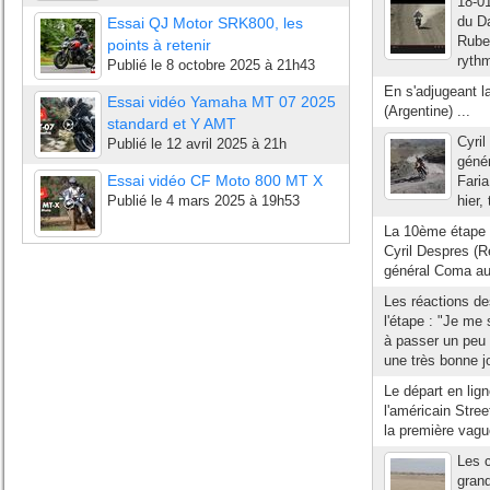
18-01
du Da
Essai QJ Motor SRK800, les
Ruben
points à retenir
rythm
Publié le
8 octobre 2025 à 21h43
En s'adjugeant l
Essai vidéo Yamaha MT 07 2025
(Argentine) ...
standard et Y AMT
Cyril
Publié le
12 avril 2025 à 21h
génér
Essai vidéo CF Moto 800 MT X
Faria
Publié le
4 mars 2025 à 19h53
hier,
La 10ème étape 
Cyril Despres (R
général Coma aug
Les réactions d
l'étape : "Je me
à passer un peu d
une très bonne j
Le départ en lig
l'américain Stre
la première vagu
Les c
grand