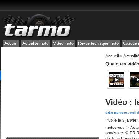
Accueil
Actualité moto
Video moto
Revue technique moto
Casque 
Accueil
>
Actualit
Quelques vidéos
Vidéo : l
dakar
motocross
cyril 
Publié le
9 janvier
motocross > Actua
provisoire. © DR R
de Joan Barreda d