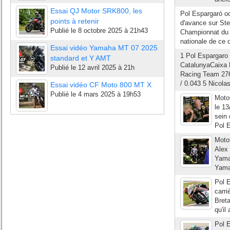
Essai QJ Motor SRK800, les
Pol Espargaró o
points à retenir
d'avance sur St
Publié le
8 octobre 2025 à 21h43
Championnat du 
nationale de ce d
Essai vidéo Yamaha MT 07 2025
1 Pol Espargar
standard et Y AMT
CatalunyaCaixa R
Publié le
12 avril 2025 à 21h
Racing Team 276
/ 0.043 5 Nicola
Essai vidéo CF Moto 800 MT X
Publié le
4 mars 2025 à 19h53
Moto
le 13
sein 
Pol 
Moto
Alex 
Yama
Yamah
Pol E
carri
Breta
qu'il
Pol E