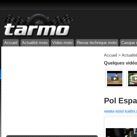
Accueil
Actualité moto
Video moto
Revue technique moto
Casque 
Accueil
>
Actualit
Quelques vidéos
Pol Espa
yamaha
moto2
bradley 