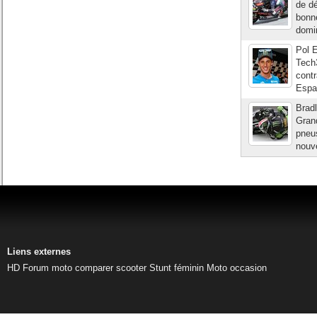
de d
bonne
domin
Pol 
Tech
contr
Espar
Brad
Grand
pneus
nouve
Liens externes
HD
Forum moto
comparer scooter
Stunt féminin
Moto occasion