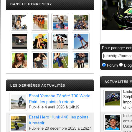
DANS LE GENRE SEXY
Pour partager cet
Forum
Blog
ACTUALITÉS M
LES DERNIÈRES ACTUALITÉS
Endu
Essai Yamaha Ténéré 700 World
Stéph
Raid, les points à retenir
impos
Publié le
4 avril 2026 à 14h19
offic
Inde
Essai Hero Hunk 440, les points
ans 
à retenir
Ducat
Publié le
20 décembre 2025 à 12h27
ancie