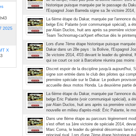
historique puisque marquée par le passage du Daka
es
l'Espagnol Joan Barreda signe sa 3e victoire 2014, 
1h43
La 6ème étape du Dakar, marquée par l'annonce d
belge Eric Palante (voir communiqué spécial), a é
7 2025
par Alain Duclos, huit ans après sa première vict
Team Technomag-carXpert effectue dès le printemp
Lors d'une 7ème étape historique puisque marquée
Dakar dans un 28e pays : la Bolivie, l'Espagnol Jo
 MT X
3e victoire 2014, 4'03 devant le leader du général
53
qui se court ce soir à Barcelone réunira pas moins 
Discret espoir de la discipline jusqu'à aujourd'hui
signe son entrée dans le club des pilotes qui comp
première spéciale sur le Dakar. Le podium provisoi
accueille deux motos Honda. La deuxième partie d
La 6ème étape du Dakar, marquée par l'annonce d
belge Eric Palante (voir communiqué spécial), a é
par Alain Duclos, huit ans après sa première victoi
nouvelle en milieu d'après-midi: Éric Palante, le mo
Dans une 8ème étape au parcours légèrement modif
s'est offert sa 1ère victoire de spéciale 2014, dev
Marc Coma, le leader du général désormais lancé 
principal rival. Lors d'une 7ème étape historique pu