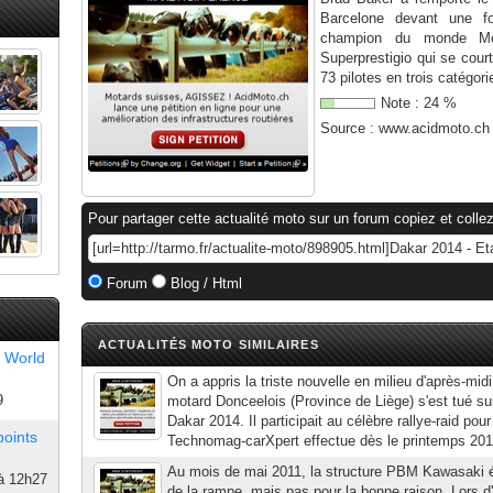
Barcelone devant une f
champion du monde Mo
Superprestigio qui se cour
73 pilotes en trois catégori
Note :
24
%
Source :
www.acidmoto.ch
Pour partager cette actualité moto sur un forum copiez et collez
Forum
Blog / Html
ACTUALITÉS MOTO SIMILAIRES
 World
On a appris la triste nouvelle en milieu d'après-midi
9
motard Donceelois (Province de Liège) s'est tué su
Dakar 2014. Il participait au célèbre rallye-raid po
points
Technomag-carXpert effectue dès le printemps 201
Au mois de mai 2011, la structure PBM Kawasaki é
à 12h27
de la rampe, mais pas pour la bonne raison. Lors 