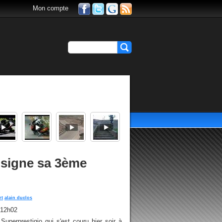
Mon compte
a signe sa 3ème
rt
alain duclos
 12h02
uperprestigio qui s'est couru hier soir à