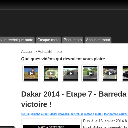
vue technique moto
Casque moto
Pneu moto
Annuaire moto
Accueil
>
Actualité moto
Quelques vidéos qui devraient vous plaire
Dakar 2014 - Etape 7 - Barred
victoire !
suzuki
yamaha
circuit
dakar
kawasaki
superbike
motogp
moto2
technomag carxpe
Publié le
13 janvier 2014 à
Brad Baker a remporté le S