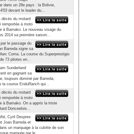
r dans un 28e pays : la Bolivie,
4'03 devant le leader du...
u décès du motard
té remportée à moto
oire à Bamako. Le nouveau visage du
s 2014 sa première saison...
 par le passage du
an Barreda signe sa
, Marc Coma. La course du Superprestigio
de 73 pilotes en...
, Sam Sunderland
tent en gagnant sa
re, toujours dominé par Barreda,
e la course EnduRanch qui...
u décès du motard
té remportée à moto
re à Bamako. On a appris la triste
tard Donceelois...
ié, Cyril Despres
ant Joan Barreda et
dans un marquage à la culotte de son
isque marquée par le...