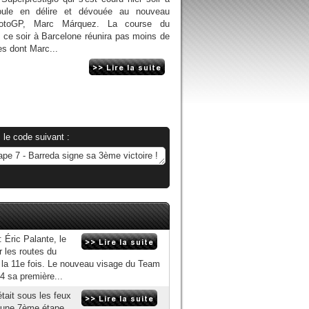
oule en délire et dévouée au nouveau
toGP, Marc Márquez. La course du
t ce soir à Barcelone réunira pas moins de
es dont Marc...
 le code suivant :
: Éric Palante, le
r les routes du
ur la 11e fois. Le nouveau visage du Team
4 sa première...
tait sous les feux
d'une 7ème étape