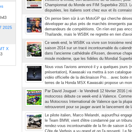
Championnat du Monde eni FIM Superbike 2013. Les 
es
disputées, les italiens sont chez eux et ils connais
1h43
On pense bien sûr à un MotoGP qui cherche dése
développer au plus près de marchés émergents par 
7 2025
demandeurs de compétitions. On n'en est pas enco
Thaïlande, mais le WSBK ne regrette en rien d'avoir 
Ce week-end, le WSBK va vivre son troisième rend
saison 2014 sur un tracé incontournable du calendri
 MT X
dans l'ancienne cathédrale d'Assen, devenue chapel
53
moule moderne, que les fidèles du Mondial Superbik
Nous vous l'avions annoncé il y a quelques jours (r
présentation), Kawasaki va mettra à son catalogue 
vidéo officielle de la déclinaison Pro... avec boite
terres de la Honda MSX Kawasaki propose un mono
Par David Jouguet - le Vendredi 12 février 2016 | r
motocross débute ce week-end à Valence. Comme à
au Motocross International de Valence que la plup
retrouveront pour se jauger avant le lancement de l
Le pilote italien, Marco Melandri, aujourd'hui enga
le Team BMW, vient d'être condamné par un tribunal 
rendez-vous incontournable de la fin de saison à G
Côte de Verbois a vu grand et on l'a ressenti. Le No