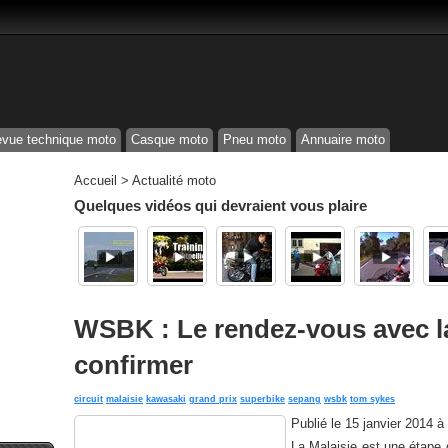
vue technique moto
Casque moto
Pneu moto
Annuaire moto
Accueil
>
Actualité moto
Quelques vidéos qui devraient vous plaire
WSBK : Le rendez-vous avec la
confirmer
circuit
malaisie
kawasaki
grand prix
superbike
sepang
wsbk
tom sykes
Publié le
15 janvier 2014 à
La Malaisie est une étape 