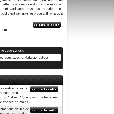
s cette zone asiatique du marché mondial,
santé vacillante sous nos latitudes. Les
ublic est sensible au produit. Il n'y a qu'à
n.com
 le code suivant :
r célébrer le sacre
abricant vert
ciel Tom Sykes. " Quelques minutes après
e trophée en mains...
ntastique doublé de
 passer en tête du