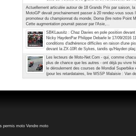
Actuellement articulée autour de 18 Grands Prix par saison, l
MotoGP devait prochainement passer à 20 rendez-vous sous l
promoteur du championnat du monde, Dorna (lire notre Point M
Cette augmentation pourrait passer par l'Asie,...
SBKLausitz : Chaz Davies en pole position devan
Nicky HaydenPar Philippe Debarle le 17/09/2016 1
conditions d'adhérence difficiles en raison d'une p
devant la ZX-10R de Sykes, tandis qu'Hayden plaçai
Les lecteurs de Moto-Net.Com - qui, comme chacun
plus de chance que les autres - ont déjà pu vivre hi
le déroulement des courses de Mondial Superbike e
(pour les retardataires, lire WSSP Malaisie : Van de
s permis moto
Vendre moto