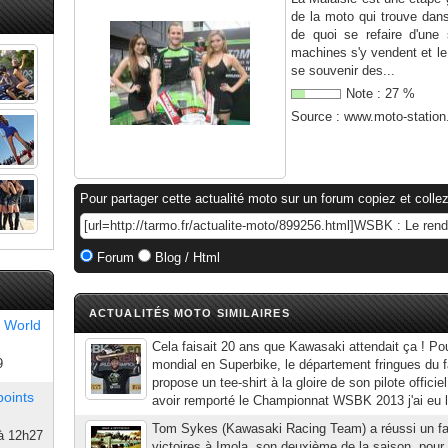
de la moto qui trouve dan
de quoi se refaire d'une 
machines s'y vendent et le p
se souvenir des...
Note :
27
%
Source :
www.moto-statio
Pour partager cette actualité moto sur un forum copiez et collez
Forum
Blog / Html
ACTUALITÉS MOTO SIMILAIRES
 World
Cela faisait 20 ans que Kawasaki attendait ça ! Pou
9
mondial en Superbike, le département fringues du f
propose un tee-shirt à la gloire de son pilote offi
points
avoir remporté le Championnat WSBK 2013 j'ai eu l
Tom Sykes (Kawasaki Racing Team) a réussi un fa
à 12h27
victoires à Imola, son deuxième de la saison, pour