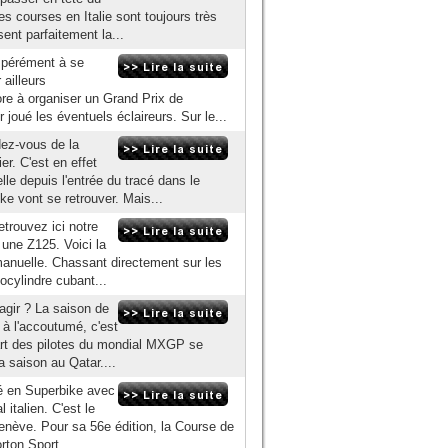
courses en Italie sont toujours très
sent parfaitement la...
spérément à se
ailleurs
re à organiser un Grand Prix de
joué les éventuels éclaireurs. Sur le...
ez-vous de la
er. C'est en effet
le depuis l'entrée du tracé dans le
e vont se retrouver. Mais...
etrouvez ici notre
une Z125. Voici la
 manuelle. Chassant directement sur les
cylindre cubant...
éagir ? La saison de
 l'accoutumé, c'est
art des pilotes du mondial MXGP se
a saison au Qatar....
gé en Superbike avec
italien. C'est le
enève. Pour sa 56e édition, la Course de
rton Sport...