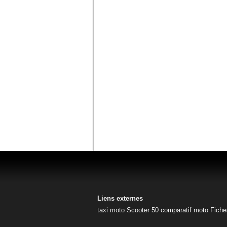
Liens externes
taxi moto
Scooter 50
comparatif moto
Fiche