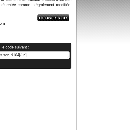
 présentée comme intégralement modifiée.
com
 le code suivant :