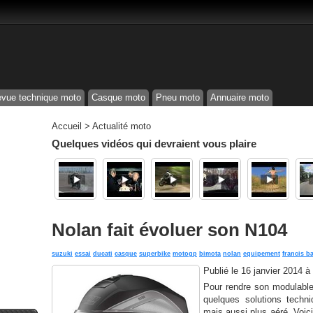
vue technique moto
Casque moto
Pneu moto
Annuaire moto
Accueil
>
Actualité moto
Quelques vidéos qui devraient vous plaire
Nolan fait évoluer son N104
suzuki
essai
ducati
casque
superbike
motogp
bimota
nolan
equipement
francis ba
Publié le
16 janvier 2014 à
Pour rendre son modulable 
quelques solutions techni
mais aussi plus aéré. Voici