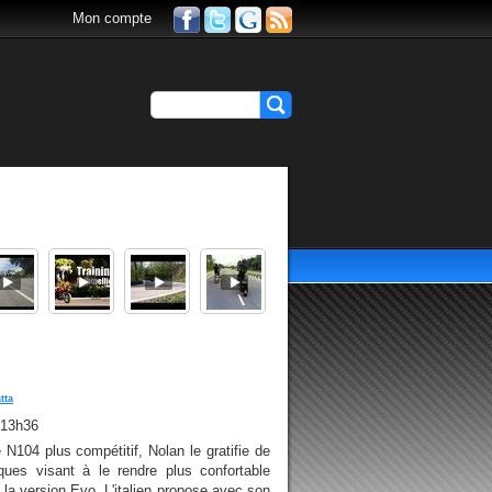
Mon compte
tta
 13h36
N104 plus compétitif, Nolan le gratifie de
ques visant à le rendre plus confortable
 la version Evo. L'italien propose avec son