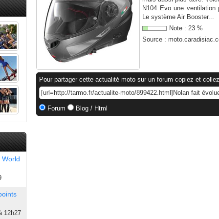
N104 Evo une ventilation
Le système Air Booster...
Note :
23
%
Source :
moto.caradisiac.
Pour partager cette actualité moto sur un forum copiez et collez
Forum
Blog / Html
 World
9
points
à 12h27