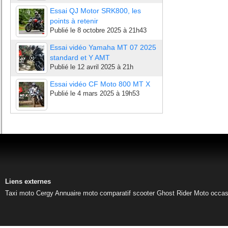
Essai QJ Motor SRK800, les
points à retenir
Publié le
8 octobre 2025 à 21h43
Essai vidéo Yamaha MT 07 2025
standard et Y AMT
Publié le
12 avril 2025 à 21h
Essai vidéo CF Moto 800 MT X
Publié le
4 mars 2025 à 19h53
Liens externes
Taxi moto Cergy
Annuaire moto
comparatif scooter
Ghost Rider
Moto occas