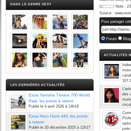
DANS LE GENRE SEXY
Note :
23
Source :
www.moto
Pour partager cet
Forum
Blog
ACTUALITÉS M
Index
motos
candi
107.1
LES DERNIÈRES ACTUALITÉS
L'art
des v
Essai Yamaha Ténéré 700 World
munic
Raid, les points à retenir
circu
Publié le
4 avril 2026 à 14h19
Comm
Essai Hero Hunk 440, les points
Profe
à retenir
spéc
Publié le
20 décembre 2025 à 12h27
jurés