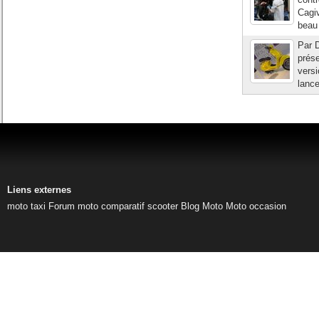
Cagi
beau 
Par D
prése
versi
lance
Liens externes
moto taxi
Forum moto
comparatif scooter
Blog Moto
Moto occasion