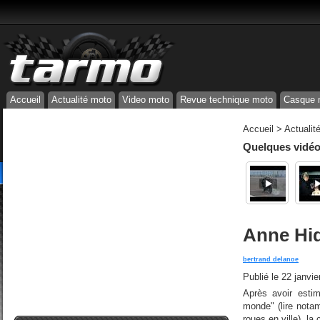
Accueil
Actualité moto
Video moto
Revue technique moto
Casque 
Accueil
>
Actualit
Quelques vidéos
Anne Hid
bertrand delanoe
Publié le
22 janvie
Après avoir esti
monde" (lire nota
roues en ville), la