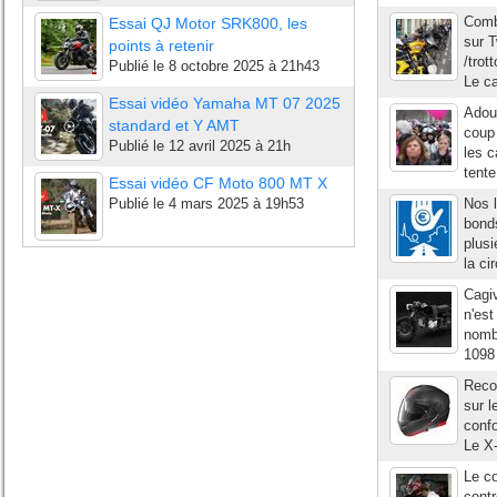
Comba
Essai QJ Motor SRK800, les
sur T
points à retenir
/tro
Publié le
8 octobre 2025 à 21h43
Le ca
Essai vidéo Yamaha MT 07 2025
Adoub
standard et Y AMT
coup 
Publié le
12 avril 2025 à 21h
les c
tente
Essai vidéo CF Moto 800 MT X
Publié le
4 mars 2025 à 19h53
Nos l
bond
plusi
la ci
Cagi
n'est
nombr
1098 
Recon
sur l
confo
Le X-
Le co
contr