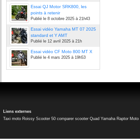
Essai QJ Motor SRK800, les
points à retenir
Publié le
8 octobre 2025 à 21h43
Essai vidéo Yamaha MT 07 2025
standard et Y AMT
Publié le
12 avril 2025 à 21h
Essai vidéo CF Moto 800 MT X
Publié le
4 mars 2025 à 19h53
Liens externes
Taxi moto Roissy
Scooter 50
comparer scooter
Quad Yamaha Raptor
Moto 