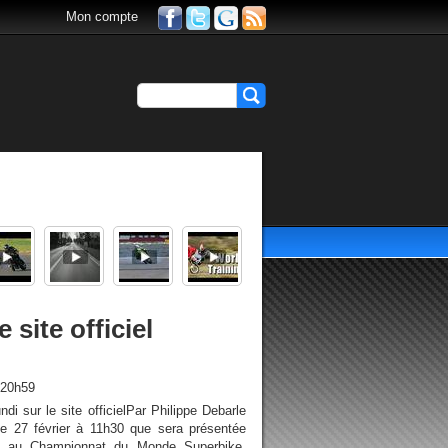
Mon compte
 site officiel
 20h59
di sur le site officielPar Philippe Debarle
le 27 février à 11h30 que sera présentée
ant au Championnat du Monde Superbike.