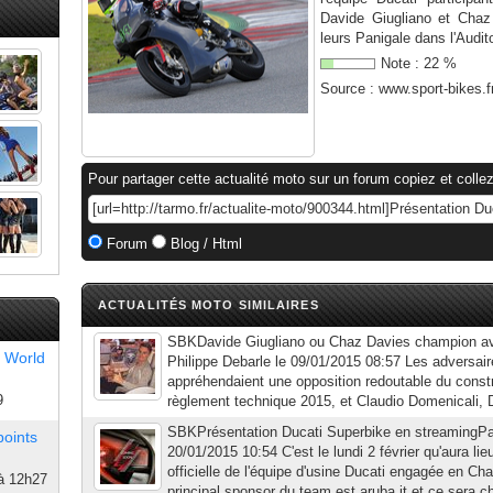
Davide Giugliano et Chaz
leurs Panigale dans l'Audit
Note :
22
%
Source :
www.sport-bikes.f
Pour partager cette actualité moto sur un forum copiez et collez
Forum
Blog / Html
ACTUALITÉS MOTO SIMILAIRES
SBKDavide Giugliano ou Chaz Davies champion av
 World
Philippe Debarle le 09/01/2015 08:57 Les adversair
appréhendaient une opposition redoutable du const
9
règlement technique 2015, et Claudio Domenicali, D
SBKPrésentation Ducati Superbike en streamingPar
points
20/01/2015 10:54 C'est le lundi 2 février qu'aura lie
officielle de l'équipe d'usine Ducati engagée en 
à 12h27
principal sponsor du team est aruba.it et ce sera ch