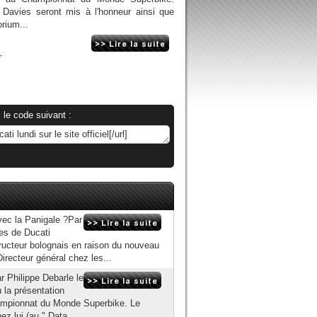
 Davies seront mis à l'honneur ainsi que
orium...
r
 le code suivant :
ec la Panigale ?Par
es de Ducati
ructeur bolognais en raison du nouveau
irecteur général chez les...
 Philippe Debarle le
u la présentation
Championnat du Monde Superbike. Le
ez lui (au " Data...