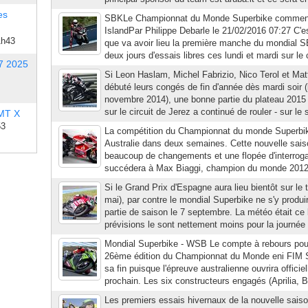
es
SBKLe Championnat du Monde Superbike commence 
IslandPar Philippe Debarle le 21/02/2016 07:27 C'e
1h43
que va avoir lieu la première manche du mondial S
deux jours d'essais libres ces lundi et mardi sur le c
7 2025
Si Leon Haslam, Michel Fabrizio, Nico Terol et Ma
débuté leurs congés de fin d'année dès mardi soir 
novembre 2014), une bonne partie du plateau 2015
sur le circuit de Jerez a continué de rouler - sur le 
 MT X
53
La compétition du Championnat du monde Superbi
Australie dans deux semaines. Cette nouvelle sais
beaucoup de changements et une flopée d'interroga
succédera à Max Biaggi, champion du monde 2012 qu
Si le Grand Prix d'Espagne aura lieu bientôt sur le 
mai), par contre le mondial Superbike ne s'y produ
partie de saison le 7 septembre. La météo était ce l
prévisions le sont nettement moins pour la journée 
Mondial Superbike - WSB Le compte à rebours pour 
26ème édition du Championnat du Monde eni FIM 
sa fin puisque l'épreuve australienne ouvrira offici
prochain. Les six constructeurs engagés (Aprilia, 
Les premiers essais hivernaux de la nouvelle sais