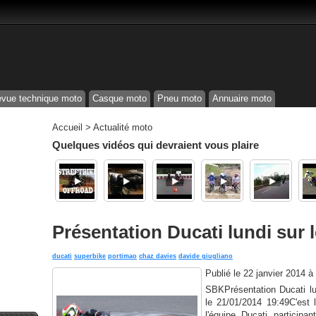
vue technique moto
Casque moto
Pneu moto
Annuaire moto
Accueil
>
Actualité moto
Quelques vidéos qui devraient vous plaire
Présentation Ducati lundi sur le
ducati
superbike
portimao
chaz davies
davide giugliano
Publié le
22 janvier 2014 à
SBKPrésentation Ducati lun
le 21/01/2014 19:49C'est 
l'équipe Ducati particip