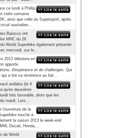
ce lundi à Phillip
st cette semaine
BK, ainsi que celle du Supersport, après
ircuit australien...
tteo Baiocco ont
(lire MNC du 26
 du World Superbike également présente
sec mercredi, sur le...
ke 2013 débutera en
on apporte
tions, d'espérance et de challenges. Qui
i a tiré sa révérence au fait...
tracé andalou (le 4
ira qu'en deuxième
undi très favorable, alors que les
du mardi. Lors...
l'ouverture de la
Superbike touche à
ellement la saison 2013 le week-end
BMW, Ducati, Honda,...
on de World