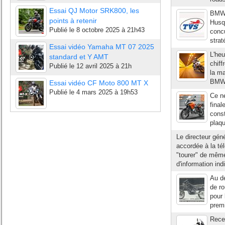
Essai QJ Motor SRK800, les
BMW 
points à retenir
Husqv
Publié le
8 octobre 2025 à 21h43
concu
strat
Essai vidéo Yamaha MT 07 2025
L'heu
standard et Y AMT
chiff
Publié le
12 avril 2025 à 21h
la m
BMW. 
Essai vidéo CF Moto 800 MT X
Publié le
4 mars 2025 à 19h53
Ce n
fina
const
plaqu
Le directeur gén
accordée à la tél
"tourer" de même
d'information in
Au d
de ro
pour 
premi
Recev