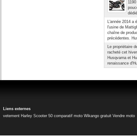
1190 
pouce
dédié
L'année 2014 a é
l'usine de Mattig
chaîne de produc
précédentes. Hu
Le propriétaire 
racheté cet hiv
Husqvarna et Hus
renaissance d'Hu
Liens externes
vetement Harley
Scooter 50
comparatif moto
Wikango gratuit
Vendre moto