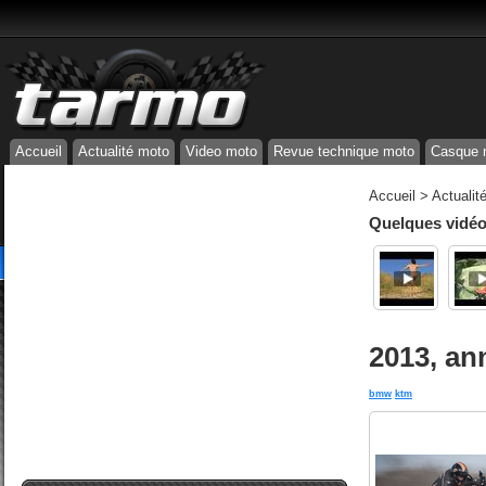
Accueil
Actualité moto
Video moto
Revue technique moto
Casque 
Accueil
>
Actualit
Quelques vidéos
2013, an
bmw
ktm