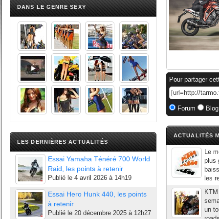
DANS LE GENRE SEXY
Pour partager cet
Forum
Blog
ACTUALITÉS M
LES DERNIÈRES ACTUALITÉS
Le mo
Essai Yamaha Ténéré 700 World
plus 
Raid, les points à retenir
bais
Publié le
4 avril 2026 à 14h19
les r
KTM 
Essai Hero Hunk 440, les points
sema
à retenir
un to
Publié le
20 décembre 2025 à 12h27
road