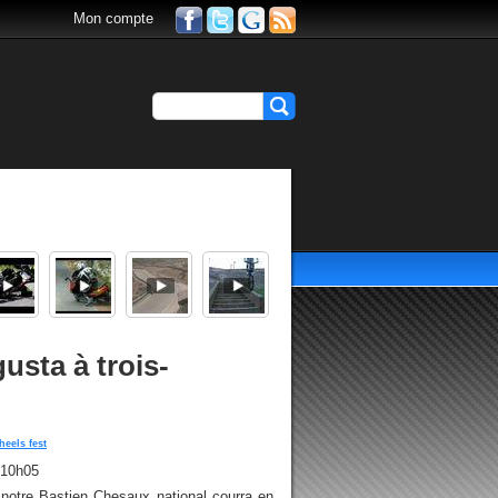
Mon compte
sta à trois-
heels fest
 10h05
 notre Bastien Chesaux national courra en