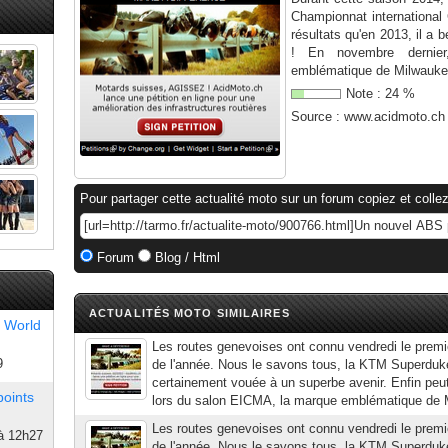
Championnat international
résultats qu'en 2013, il a
! En novembre dernie
emblématique de Milwaukee
Note :
24
%
Source :
www.acidmoto.ch
Pour partager cette actualité moto sur un forum copiez et collez
Forum
Blog / Html
ACTUALITÉS MOTO SIMILAIRES
 World
Les routes genevoises ont connu vendredi le premi
9
de l'année. Nous le savons tous, la KTM Superduk
certainement vouée à un superbe avenir. Enfin peut
points
lors du salon EICMA, la marque emblématique de Mi
Les routes genevoises ont connu vendredi le premi
à 12h27
de l'année. Nous le savons tous, la KTM Superduk