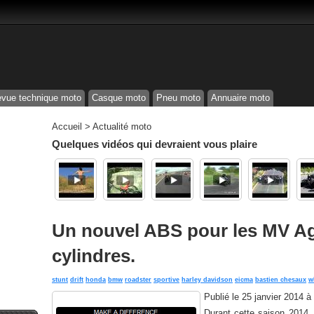
vue technique moto
Casque moto
Pneu moto
Annuaire moto
Accueil
>
Actualité moto
Quelques vidéos qui devraient vous plaire
Un nouvel ABS pour les MV Agu
cylindres.
stunt
drift
honda
bmw
roadster
sportive
harley davidson
eicma
bastien chesaux
w
Publié le
25 janvier 2014 à
Durant cette saison 2014,