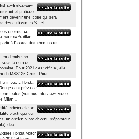
isé exclusivement
amusant et pratique,
ement devenir une icone qui sera
me des cultissimes ST et...
ccès énorme, ce
e pour se faufiler
partir à l'assaut des chemins de
ment depuis son
et sous le nom de
onaise. Pour 2021 c'est officiel, elle
nom de MSX125 Grom. Pour...
ed le mieux à Honda
s Rouges ont prévu de
etenir toutes (voir nos Interviews vidéo
 Milan...
lité individuelle se
ilité électrique qui
s, un ancien pilote devenu préparateur
le) idée...
baptisée Honda Motor
ité 2012 et leurs