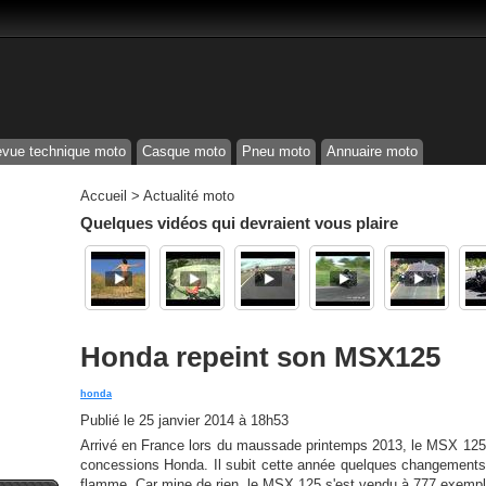
vue technique moto
Casque moto
Pneu moto
Annuaire moto
Accueil
>
Actualité moto
Quelques vidéos qui devraient vous plaire
Honda repeint son MSX125
honda
Publié le
25 janvier 2014 à 18h53
Arrivé en France lors du maussade printemps 2013, le MSX 125 a
concessions Honda. Il subit cette année quelques changements d'
flamme. Car mine de rien, le MSX 125 s'est vendu à 777 exemplai