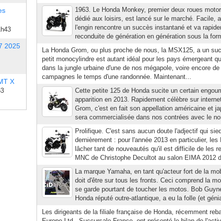
1963. Le Honda Monkey, premier deux roues motor
es
dédié aux loisirs, est lancé sur le marché. Facile, 
l'engin rencontre un succès instantané et va rapid
1h43
reconduite de génération en génération sous la for
7 2025
La Honda Grom, ou plus proche de nous, la MSX125, a un su
petit monocylindre est autant idéal pour les pays émergeant qu
dans la jungle urbaine d'une de nos mégapole, voire encore de 
campagnes le temps d'une randonnée. Maintenant...
 MT X
53
Cette petite 125 de Honda sucite un certain engou
apparition en 2013. Rapidement célèbre sur intern
Grom, c'est en fait son appellation américaine et jap
sera commercialisée dans nos contrées avec le 
Prolifique. C'est sans aucun doute l'adjectif qui si
dernièrement : pour l'année 2013 en particulier, le
lâcher tant de nouveautés qu'il est difficile de les r
MNC de Christophe Decultot au salon EIMA 2012 de
La marque Yamaha, en tant qu'acteur fort de la mobi
doit d'être sur tous les fronts. Ceci comprend la mob
se garde pourtant de toucher les motos. Bob Guyne
Honda réputé outre-atlantique, a eu la folle (et génia
Les dirigeants de la filiale française de Honda, récemment re
Europe Ltd - Succursale France, ont présenté le bilan de l'activ