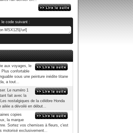
 le code suivant :
ée aux voyages, le
. Plus confortable
inguable sous une peinture inédite titane
a, a tout...
oser. Le numéro 1
ant fait avec la
Les nostalgiques de la célèbre Honda
 ailée a dévoilé en début...
laines copies
ux, la marque
enre. Sortez vos chemises à fleurs, c'est
es motorisé exclusivement...