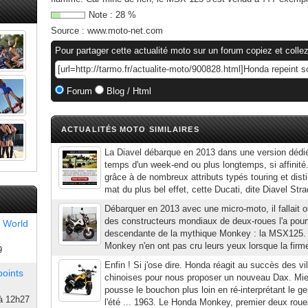
Note :
28
%
Source :
www.moto-net.com
Pour partager cette actualité moto sur un forum copiez et collez
Forum
Blog / Html
ACTUALITÉS MOTO SIMILAIRES
La Diavel débarque en 2013 dans une version dédi
temps d'un week-end ou plus longtemps, si affinité
grâce à de nombreux attributs typés touring et dist
mat du plus bel effet, cette Ducati, dite Diavel Strad
Débarquer en 2013 avec une micro-moto, il fallait 
des constructeurs mondiaux de deux-roues l'a pourt
 World
descendante de la mythique Monkey : la MSX125. 
Monkey n'en ont pas cru leurs yeux lorsque la firme
9
Enfin ! Si j'ose dire. Honda réagit au succès des vi
points
chinoises pour nous proposer un nouveau Dax. Mie
pousse le bouchon plus loin en ré-interprétant le g
à 12h27
l'été ... 1963. Le Honda Monkey, premier deux rou