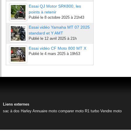
Essai QJ Motor SRK800, les
points à retenir
Publié le
8 octobre 2025 à 21h43
Essai vidéo Yamaha MT 07 2025
standard et Y AMT
Publié le
12 avril 2025 à 21h
Essai vidéo CF Moto 800 MT X
Publié le
4 mars 2025 à 19h53
Liens externes
sac à dos Harley
Annuaire moto
comparer moto
R1 turbo
Vendre moto