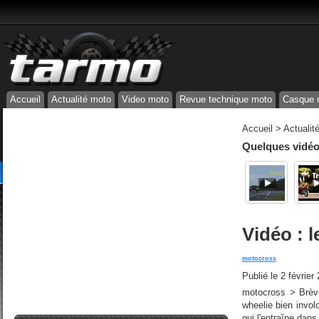
Accueil
Actualité moto
Video moto
Revue technique moto
Casque 
Accueil
>
Actualit
Quelques vidéos
Vidéo : 
motocross
Publié le
2 février
motocross > Brèv
wheelie bien invo
qui l'entraîne dan