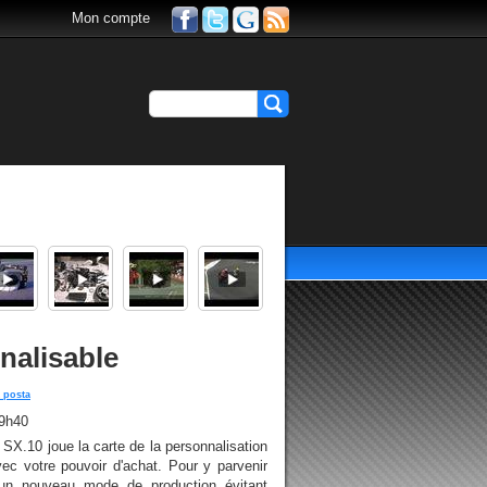
Mon compte
nalisable
a posta
19h40
 SX.10 joue la carte de la personnalisation
vec votre pouvoir d'achat. Pour y parvenir
d'un nouveau mode de production évitant