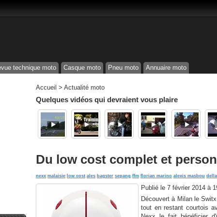
vue technique moto
Casque moto
Pneu moto
Annuaire moto
Accueil
>
Actualité moto
Quelques vidéos qui devraient vous plaire
Du low cost complet et person
nexx
malaisie
low cost
ales
bagster
sepang
ffm
florian marino
alexis masbou
dell
Publié le
7 février 2014 à 
Découvert à Milan le Switx
tout en restant courtois a
Nexx le fait bénéficier 