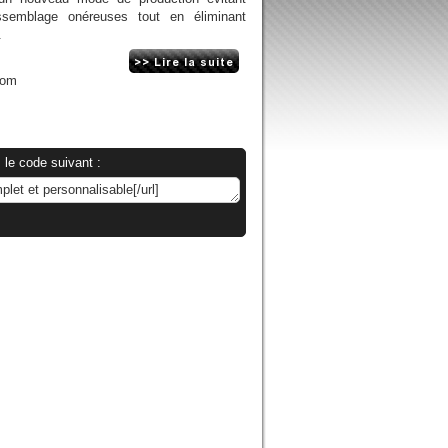
assemblage onéreuses tout en éliminant
.
com
 le code suivant :