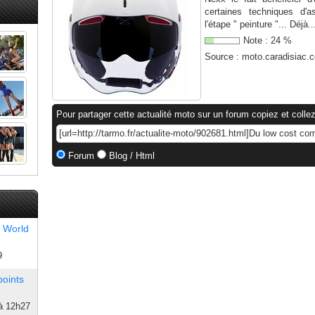
certaines techniques d'
l'étape " peinture "... Déjà..
Note :
24
%
Source :
moto.caradisiac.
Pour partager cette actualité moto sur un forum copiez et collez
Forum
Blog / Html
 World
9
points
à 12h27