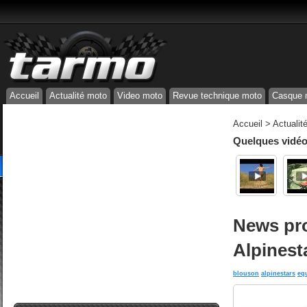
Accueil
Actualité moto
Video moto
Revue technique moto
Casque 
Accueil
>
Actualit
Quelques vidéos
News pr
Alpinest
blouson
alpinestars
eq