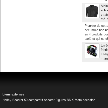
Alpi
sobre
strat
été. 
Pionnier de cett
accumule bon nom
en 4 produits pou
parlé et qui ne 
En éc
fabri
Ener
marqu
Liens externes
Harley
Scooter 50
comparatif scooter
Figures BMX
Moto occasion