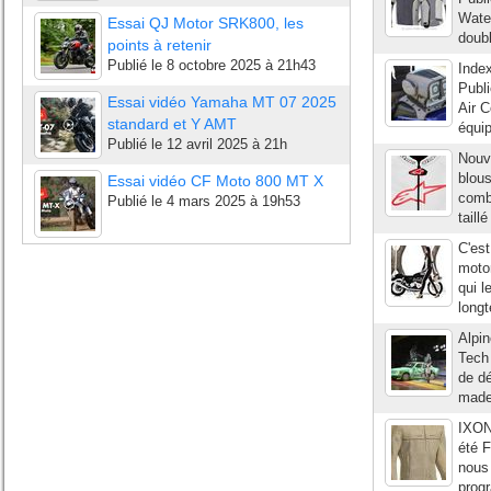
Water
Essai QJ Motor SRK800, les
doubl
points à retenir
Publié le
8 octobre 2025 à 21h43
Index
Publi
Essai vidéo Yamaha MT 07 2025
Air C
standard et Y AMT
équip
Publié le
12 avril 2025 à 21h
Nouve
blou
Essai vidéo CF Moto 800 MT X
comb
Publié le
4 mars 2025 à 19h53
taill
C'est
motor
qui l
long
Alpi
Tech
de dé
made 
IXON
été F
nous 
progr