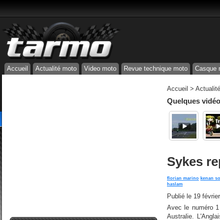
Accueil
Actualité moto
Video moto
Revue technique moto
Casque 
Accueil
>
Actualit
Quelques vidéos
Sykes re
florian marino
kenan s
haslam
Publié le
19 févrie
Avec le numéro 1
Australie. L'Angla