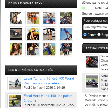
détenu par le retr
DANS LE GENRE SEXY
Note :
24
Source :
www.mot
Pour partager cet
Forum
Blog
ACTUALITÉS M
Supe
Champ
victo
facil
LES DERNIÈRES ACTUALITÉS
SBKD
Essai Yamaha Ténéré 700 World
Marin
Raid, les points à retenir
du Mo
Publié le
4 avril 2026 à 14h19
place
Essai Hero Hunk 440, les points
Si Davies vient
Melandri, c'est 
à retenir
ce midi, le pilo
Publié le
20 décembre 2025 à 12h27