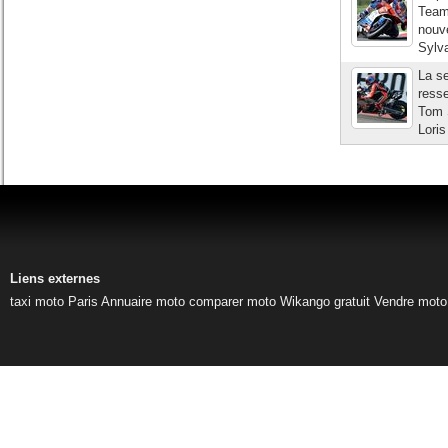
Team)
nouve
Sylva
La s
resse
Tom 
Loris
Liens externes
taxi moto Paris
Annuaire moto
comparer moto
Wikango gratuit
Vendre moto