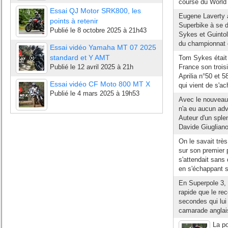
course du World 
Essai QJ Motor SRK800, les
Eugene Laverty 
points à retenir
Superbike à se dé
Publié le
8 octobre 2025 à 21h43
Sykes et Guintol
du championnat 
Essai vidéo Yamaha MT 07 2025
standard et Y AMT
Tom Sykes était 
Publié le
12 avril 2025 à 21h
France son trois
Aprilia n°50 et 
Essai vidéo CF Moto 800 MT X
qui vient de s'ac
Publié le
4 mars 2025 à 19h53
Avec le nouveau
n'a eu aucun adve
Auteur d'un splen
Davide Giugliano
On le savait très
sur son premier 
s'attendait sans
en s'échappant se
En Superpole 3,
rapide que le re
secondes qui lui
camarade angla
La p