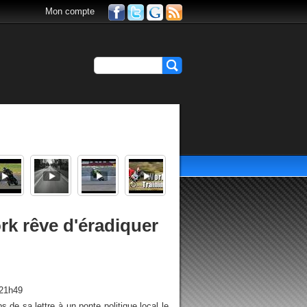
Mon compte
rk rêve d'éradiquer
 21h49
s de sa lettre à un ponte politique local le