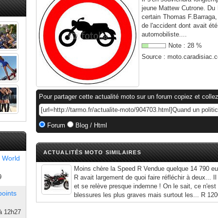
jeune Mattew Cutrone. Du h
certain Thomas F.Barraga, 
de l'accident dont avait é
automobiliste....
Note :
28
%
Source :
moto.caradisiac.
Pour partager cette actualité moto sur un forum copiez et collez
Forum
Blog / Html
ACTUALITÉS MOTO SIMILAIRES
 World
Moins chère la Speed R Vendue quelque 14 790 eur
9
R avait largement de quoi faire réfléchir à deux...
et se relève presque indemne ! On le sait, ce n'est
points
blessures les plus graves mais surtout les... R 12
à 12h27