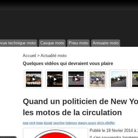
vue technique moto
Casque moto
Pneu moto
Annuaire moto
Accueil
>
Actualité moto
Quelques vidéos qui devraient vous plaire
Quand un politicien de New Yo
les motos de la circulation
new york
bmw
ducati
sportive
ledenon
magny cours
chris pfeiffer
Publié le
19 février 2014 à
Il s'en souviendra longtemp