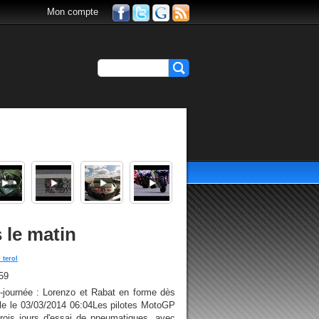
Mon compte
 le matin
 terol
59
-journée : Lorenzo et Rabat en forme dès
rle le 03/03/2014 06:04Les pilotes MotoGP
ois jours d'essai de pneumatiques, avec