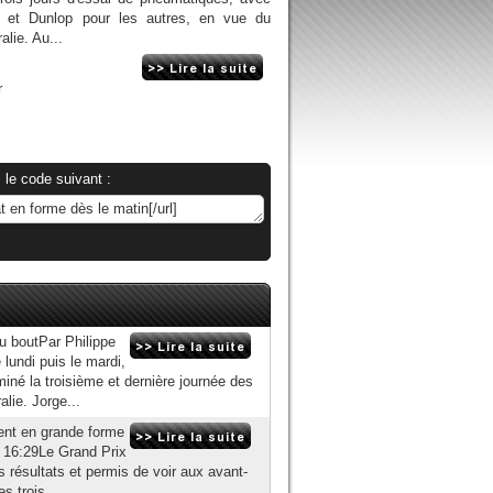
s et Dunlop pour les autres, en vue du
alie. Au...
r
 le code suivant :
u boutPar Philippe
 lundi puis le mardi,
né la troisième et dernière journée des
lie. Jorge...
ment en grande forme
14 16:29Le Grand Prix
 résultats et permis de voir aux avant-
s trois...