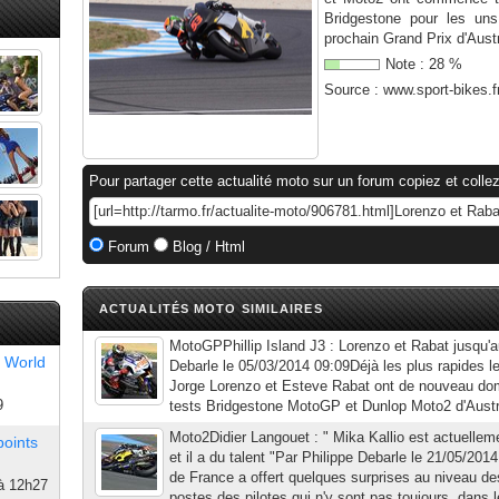
Bridgestone pour les un
prochain Grand Prix d'Austr
Note :
28
%
Source :
www.sport-bikes.f
Pour partager cette actualité moto sur un forum copiez et collez
Forum
Blog / Html
ACTUALITÉS MOTO SIMILAIRES
MotoGPPhillip Island J3 : Lorenzo et Rabat jusqu'a
 World
Debarle le 05/03/2014 09:09Déjà les plus rapides le
Jorge Lorenzo et Esteve Rabat ont de nouveau domi
9
tests Bridgestone MotoGP et Dunlop Moto2 d'Austra
Moto2Didier Langouet : " Mika Kallio est actuelle
points
et il a du talent "Par Philippe Debarle le 21/05/20
de France a offert quelques surprises au niveau des
à 12h27
postes des pilotes qui n'y sont pas toujours, dans le