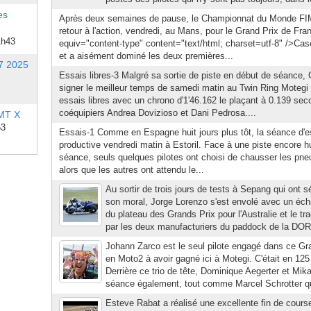
es
Après deux semaines de pause, le Championnat du Monde FI
retour à l'action, vendredi, au Mans, pour le Grand Prix de Fra
1h43
equiv="content-type" content="text/html; charset=utf-8" />Cas
et a aisément dominé les deux premières...
7 2025
Essais libres-3 Malgré sa sortie de piste en début de séance,
signer le meilleur temps de samedi matin au Twin Ring Motegi 
essais libres avec un chrono d'1'46.162 le plaçant à 0.139 se
coéquipiers Andrea Dovizioso et Dani Pedrosa....
 MT X
53
Essais-1 Comme en Espagne huit jours plus tôt, la séance d'e
productive vendredi matin à Estoril. Face à une piste encore 
séance, seuls quelques pilotes ont choisi de chausser les pneu
alors que les autres ont attendu le...
Au sortir de trois jours de tests à Sepang qui ont 
son moral, Jorge Lorenzo s'est envolé avec un échan
du plateau des Grands Prix pour l'Australie et le tra
par les deux manufacturiers du paddock de la DOR
Johann Zarco est le seul pilote engagé dans ce Gr
en Moto2 à avoir gagné ici à Motegi. C'était en 12
Derrière ce trio de tête, Dominique Aegerter et Mik
séance également, tout comme Marcel Schrotter qui
Esteve Rabat a réalisé une excellente fin de cours