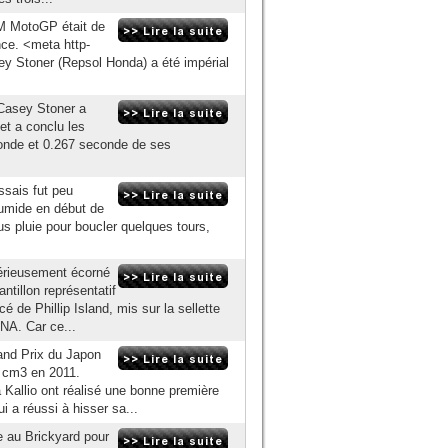
M MotoGP était de
nce. <meta http-
ey Stoner (Repsol Honda) a été impérial
 Casey Stoner a
et a conclu les
conde et 0.267 seconde de ses
ssais fut peu
humide en début de
s pluie pour boucler quelques tours,
sérieusement écorné
tillon représentatif
cé de Phillip Island, mis sur la sellette
NA. Car ce...
and Prix du Japon
5 cm3 en 2011.
a Kallio ont réalisé une bonne première
 a réussi à hisser sa...
e au Brickyard pour