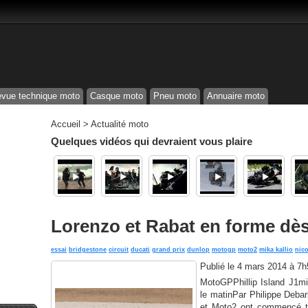
vue technique moto
Casque moto
Pneu moto
Annuaire moto
Accueil
>
Actualité moto
Quelques vidéos qui devraient vous plaire
Lorenzo et Rabat en forme dès
essai
bridgestone
circuit
ducati
grand prix
dunlop
motogp
moto2
mika kallio
nico
Publié le
4 mars 2014 à 7h
MotoGPPhillip Island J1mi
le matinPar Philippe Deba
et Moto2 ont commencé tr