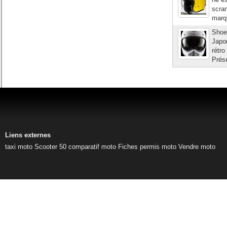
scram
marqu
Shoe
Japon
rétro
Prése
Liens externes
taxi moto
Scooter 50
comparatif moto
Fiches permis moto
Vendre moto