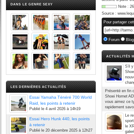
DANS LE GENRE SEXY
Note :
26
Source :
www.lequ
Pour partager cet
Forum
Blog
ACTUALITÉS M
S'il 
Shoei
nouve
chang
LES DERNIÈRES ACTUALITÉS
Présenté en fin 
Shoei Hornet ADV
Essai Yamaha Ténéré 700 World
vous aimez ce t
Raid, les points à retenir
rapidement savoi
Publié le
4 avril 2026 à 14h19
Le re
Essai Hero Hunk 440, les points
sport
à retenir
le X
Publié le
20 décembre 2025 à 12h27
galer