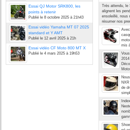
Très attendu, le
Essai QJ Motor SRK800, les
alignent les pend
points à retenir
ensoleillé, nous
Publié le
8 octobre 2025 à 21h43
résumer nos pre
Essai vidéo Yamaha MT 07 2025
Avec
standard et Y AMT
casq
Publié le
12 avril 2025 à 21h
motoc
mis à
Essai vidéo CF Moto 800 MT X
Publié le
4 mars 2025 à 19h53
Vous 
2014
Déco
MotoG
Nous 
NXR 
de dr
simpl
Inde
Neot
nombr
gamm
Shoe
né es