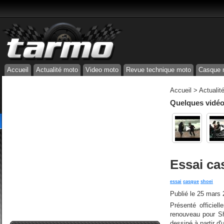
Accueil
Actualité moto
Video moto
Revue technique moto
Casque 
Accueil
>
Actualit
Quelques vidéos
Essai c
essai
casque
shoei
Publié le
25 mars 
Présenté officiel
renouveau pour Sh
dessiné à partir d