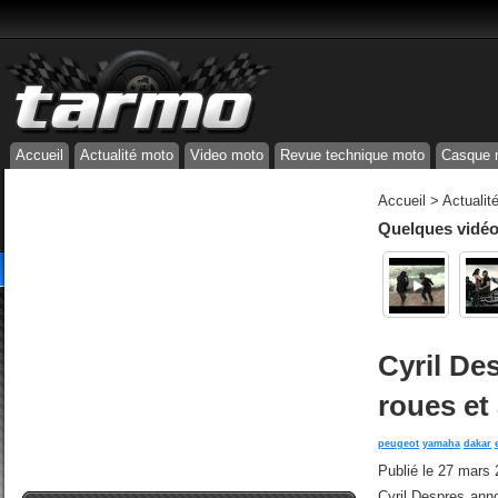
Accueil
Actualité moto
Video moto
Revue technique moto
Casque 
Accueil
>
Actualit
Quelques vidéos
Cyril De
roues et
peugeot
yamaha
dakar
Publié le
27 mars 
Cyril Despres ann