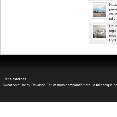
Nous
prépa
en l'
rally
Un ra
organ
nous 
Cyril
Liens externes
Sweat shirt Harley Davidson
Forum moto
comparatif moto
La mécanique pou