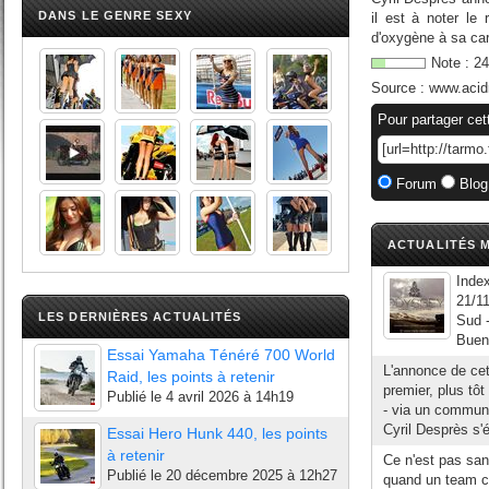
DANS LE GENRE SEXY
il est à noter le
d'oxygène à sa car
Note :
24
Source :
www.acid
Pour partager cet
Forum
Blog
ACTUALITÉS M
Index
21/1
LES DERNIÈRES ACTUALITÉS
Sud -
Bueno
Essai Yamaha Ténéré 700 World
L'annonce de cet
Raid, les points à retenir
premier, plus tô
Publié le
4 avril 2026 à 14h19
- via un commun
Cyril Desprès s'é
Essai Hero Hunk 440, les points
à retenir
Ce n'est pas san
Publié le
20 décembre 2025 à 12h27
quand un team co