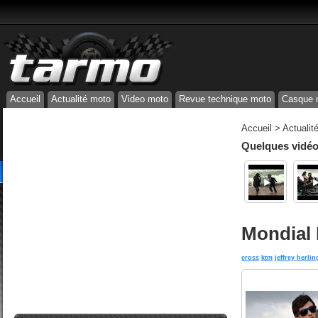
Accueil
Actualité moto
Video moto
Revue technique moto
Casque 
Accueil
>
Actualit
Quelques vidéos
Mondial 
cross
ktm
jeffrey herlin