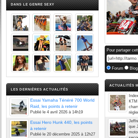
DANS LE GENRE SEXY
Pour partager cet
Forum
Blog
ACTUALITÉS M
LES DERNIÈRES ACTUALITÉS
Inde
Essai Yamaha Ténéré 700 World
KTM P
Raid, les points à retenir
champ
Publié le
4 avril 2026 à 14h19
règl
Jeffr
Essai Hero Hunk 440, les points
que J
à retenir
motoc
Publié le
20 décembre 2025 à 12h27
secon