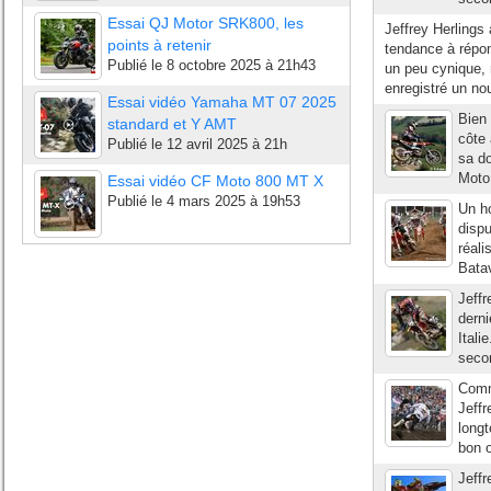
Essai QJ Motor SRK800, les
Jeffrey Herlings
points à retenir
tendance à répon
Publié le
8 octobre 2025 à 21h43
un peu cynique, 
enregistré un no
Essai vidéo Yamaha MT 07 2025
Bien 
standard et Y AMT
côte 
Publié le
12 avril 2025 à 21h
sa do
Moto 
Essai vidéo CF Moto 800 MT X
Publié le
4 mars 2025 à 19h53
Un h
disp
réali
Batav
Jeffr
derni
Itali
secon
Comme
Jeffr
longt
bon o
Jeffr