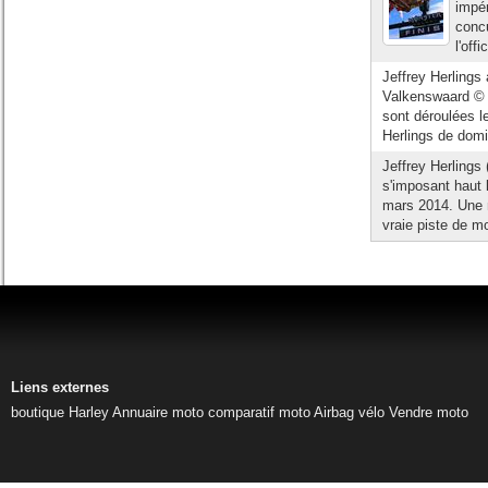
impér
conc
l'off
Jeffrey Herlings
Valkenswaard © 
sont déroulées l
Herlings de domi
Jeffrey Herlings 
s'imposant haut 
mars 2014. Une n
vraie piste de m
Liens externes
boutique Harley
Annuaire moto
comparatif moto
Airbag vélo
Vendre moto