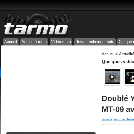
Accueil
Actualité moto
Video moto
Revue technique moto
Casque 
Accueil
>
Actualit
Quelques vidéos
Doublé Y
MT-09 av
yamaha
circuit
michelin