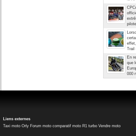
CPCo
offic
extr
pilo
Lorsq
certa
effet
Trail
En re
que l
Europ
000 
Liens externes
Taxi moto Orly
Forum moto
comparatif moto
R1 turbo
Vendre moto