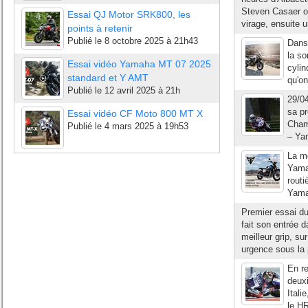
Steven Casaer on
Essai QJ Motor SRK800, les
virage, ensuite u
points à retenir
Publié le
8 octobre 2025 à 21h43
Dans 
la so
Essai vidéo Yamaha MT 07 2025
cylin
standard et Y AMT
qu'on
Publié le
12 avril 2025 à 21h
29/0
sa pr
Essai vidéo CF Moto 800 MT X
Cham
Publié le
4 mars 2025 à 19h53
– Yam
La mo
Yamah
routi
Yamah
Premier essai du
fait son entrée
meilleur grip, su
urgence sous la 
En re
deuxi
Itali
le HR