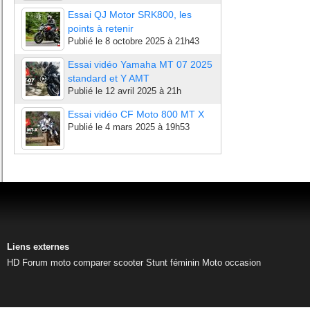
Essai QJ Motor SRK800, les
points à retenir
Publié le
8 octobre 2025 à 21h43
Essai vidéo Yamaha MT 07 2025
standard et Y AMT
Publié le
12 avril 2025 à 21h
Essai vidéo CF Moto 800 MT X
Publié le
4 mars 2025 à 19h53
Liens externes
HD
Forum moto
comparer scooter
Stunt féminin
Moto occasion