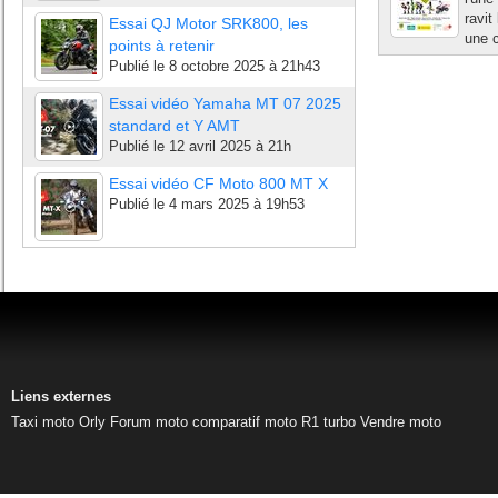
ravit
Essai QJ Motor SRK800, les
une c
points à retenir
Publié le
8 octobre 2025 à 21h43
Essai vidéo Yamaha MT 07 2025
standard et Y AMT
Publié le
12 avril 2025 à 21h
Essai vidéo CF Moto 800 MT X
Publié le
4 mars 2025 à 19h53
Liens externes
Taxi moto Orly
Forum moto
comparatif moto
R1 turbo
Vendre moto