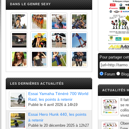
DANS LE GENRE SEXY
Pour partager cet
Forum
Blog
LES DERNIÈRES ACTUALITÉS
ACTUALITÉS M
Essai Yamaha Ténéré 700 World
Raid, les points à retenir
Il fa
Publié le
4 avril 2026 à 14h19
se r
colli
Essai Hero Hunk 440, les points
vivez
à retenir
Oberd
Publié le
20 décembre 2025 à 12h27
l'une