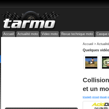
Accueil
Actualité moto
Video moto
Revue technique moto
Casque 
Accueil
>
Actualit
Quelques vidéos
Collisio
et un mo
triumph
circuit
ducati
e