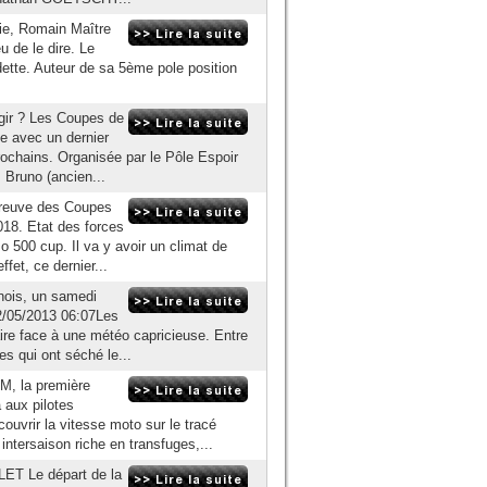
rie, Romain Maître
u de le dire. Le
dette. Auteur de sa 5ème pole position
agir ? Les Coupes de
e avec un dernier
rochains. Organisée par le Pôle Espoir
 Bruno (ancien...
épreuve des Coupes
018. Etat des forces
 500 cup. Il va y avoir un climat de
fet, ce dernier...
nois, un samedi
12/05/2013 06:07Les
re face à une météo capricieuse. Entre
es qui ont séché le...
M, la première
 aux pilotes
ouvrir la vitesse moto sur le tracé
intersaison riche en transfuges,...
 Le départ de la