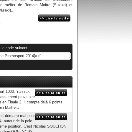
se méfier de Romain Maitre (Suzuki) et
saki),...
r
 le code suivant :
ort 1000, Yannick
lassement provisoire
e en Finale 2. Il compte déjà 6 points
n Maitre...
ort démarre mal pour
 auteur de la pole
a 6ème position. C'est Nicolas SOUCHON
 Jonathan GOETSCHY...