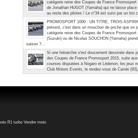
catégorie reine des Coupes de France Promosport 
de Jonathan HUGOT (Yamaha) qui ne laisse place à 
au reste des pilotes ! Le n°34 est suivi par un t
PROMOSPORT 1000 : UN TITRE, TROIS ASPIRAN
présent, c'est dans un mouchoir de poche que se jou
catégorie reine des Coupes de France Promospo
(Suzuki) ou de Nicolas SOUCHON (Yamaha) prendra 
saison ?...
Si une hiérarchie s'est doucement dessinée dans p
des Coupes de France Promosport 2015, suite aux
courses disputées à Nogaro et Lédenon, les jeux re
Club Motors Events, le rendez-vous de Carole (93), 
oto
R1 turbo
Vendre moto