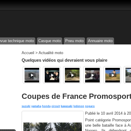
vue technique moto
Casque moto
Pneu moto
Annuaire moto
Accueil
>
Actualité moto
Quelques vidéos qui devraient vous plaire
Coupes de France Promosport
suzuki
yamaha
honda
circuit
kawasaki
ledenon
nogaro
Publié le
10 avril 2014 à 2
Point catégorie Promosport
une belle bataille face à 
Nogaro. Ils défendront