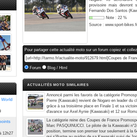
provisoire mais devront 
Fernando Dos Santos (Kawa
Note :
22
%
Source :
www.sport-bikes.f
Pour partager cette actualité moto sur un forum copiez et collez
Forum
Blog / Html
ACTUALITÉS MOTO SIMILAIRES
Annoncé parmi les favoris de la catégorie Promosp
 World
Pierre (Kawasaki) revient de Nogaro en leader du c
grâce à sa troisième place en Finale 1 et sa victoir
9
d'avance sur Axel Aynie (Kawasaki) et 12 sur Romai
La catégorie reine des Coupes de France Promosp
points
Marc PASQUINUCCI. Le pilote de la Kawasaki n°24,
position, termine son premier tour seulement à l
à 12h27
qui s'illustre au guidon de sa Kawasaki suivi de