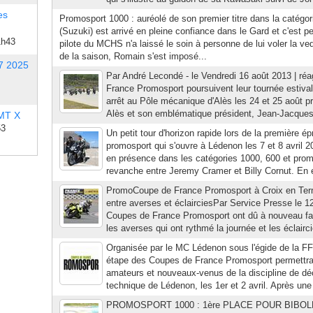
es
Promosport 1000 : auréolé de son premier titre dans la catégo
(Suzuki) est arrivé en pleine confiance dans le Gard et c'est pe
1h43
pilote du MCHS n'a laissé le soin à personne de lui voler la ve
de la saison, Romain s'est imposé...
7 2025
Par André Lecondé - le Vendredi 16 août 2013 | ré
France Promosport poursuivent leur tournée estival
arrêt au Pôle mécanique d'Alès les 24 et 25 août p
Alès et son emblématique président, Jean-Jacques
 MT X
53
Un petit tour d'horizon rapide lors de la première 
promosport qui s'ouvre à Lédenon les 7 et 8 avril 2
en présence dans les catégories 1000, 600 et promo
revanche entre Jeremy Cramer et Billy Cornut. En ef
PromoCoupe de France Promosport à Croix en Ter
entre averses et éclairciesPar Service Presse le 
Coupes de France Promosport ont dû à nouveau fai
les averses qui ont rythmé la journée et les éclairci
Organisée par le MC Lédenon sous l'égide de la FF
étape des Coupes de France Promosport permettra
amateurs et nouveaux-venus de la discipline de déc
technique de Lédenon, les 1er et 2 avril. Après une 
PROMOSPORT 1000 : 1ère PLACE POUR BIBOLLET