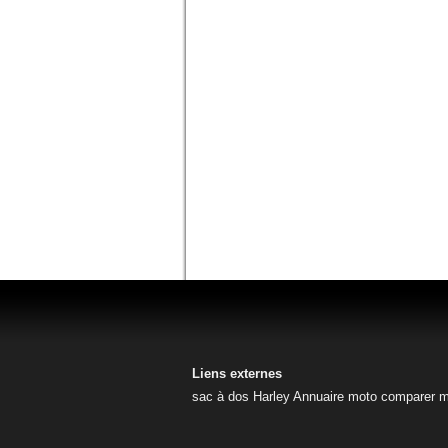
Liens externes
sac à dos Harley
Annuaire moto
comparer m