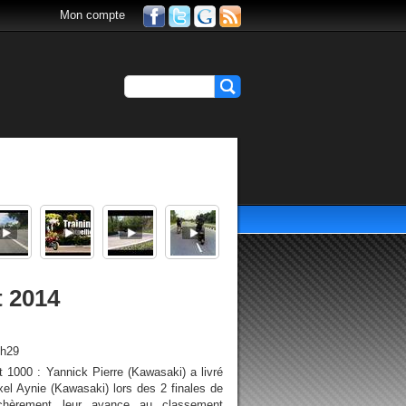
Mon compte
 2014
0h29
 1000 : Yannick Pierre (Kawasaki) a livré
Axel Aynie (Kawasaki) lors des 2 finales de
 chèrement leur avance au classement