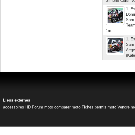
Simone Corsi NG
1. E
Domi
Sam 
Team
1m...
1. E
Sam 
Aege
(Kal
Liens externes
accessoires HD
Forum moto
comparer moto
Fiches permis moto
Vendre m