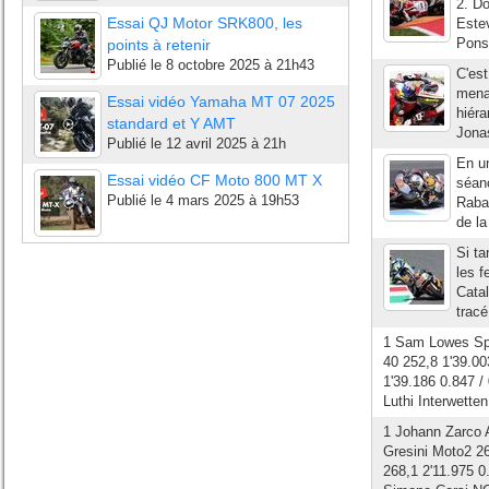
2. D
Essai QJ Motor SRK800, les
Este
Pons
points à retenir
Publié le
8 octobre 2025 à 21h43
C'est
menac
Essai vidéo Yamaha MT 07 2025
hiéra
standard et Y AMT
Jonas
Publié le
12 avril 2025 à 21h
En un
Essai vidéo CF Moto 800 MT X
séan
Publié le
4 mars 2025 à 19h53
Rabat
de la
Si ta
les f
Catal
tracé
1 Sam Lowes Spe
40 252,8 1'39.0
1'39.186 0.847 
Luthi Interwette
1 Johann Zarco 
Gresini Moto2 2
268,1 2'11.975 0