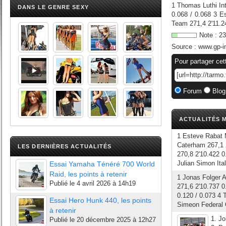
1 Thomas Luthi In
DANS LE GENRE SEXY
0.068 / 0.068 3 
Team 271,4 2'11.24
Note :
23
Source :
www.gp-i
Pour partager cet
Forum
Blog
ACTUALITÉS M
1 Esteve Rabat 
Caterham 267,1 
LES DERNIÈRES ACTUALITÉS
270,8 2'10.422 0
Julian Simon Ita
Essai Yamaha Ténéré 700 World
Raid, les points à retenir
1 Jonas Folger 
Publié le
4 avril 2026 à 14h19
271,6 2'10.737 0
0.120 / 0.073 4
Essai Hero Hunk 440, les points
Simeon Federal O
à retenir
1. J
Publié le
20 décembre 2025 à 12h27