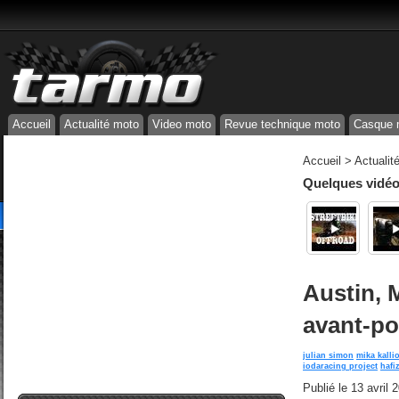
Accueil
Actualité moto
Video moto
Revue technique moto
Casque 
Accueil
>
Actualit
Quelques vidéos
Austin, 
avant-po
julian simon
mika kalli
iodaracing project
hafi
Publié le
13 avril 