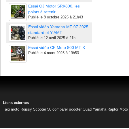
Essai QJ Motor SRK800, les
points à retenir
Publié le
8 octobre 2025 à 21h43
Essai vidéo Yamaha MT 07 2025
standard et Y AMT
Publié le
12 avril 2025 à 21h
Essai vidéo CF Moto 800 MT X
Publié le
4 mars 2025 à 19h53
Liens externes
Taxi moto Roissy
Scooter 50
comparer scooter
Quad Yamaha Raptor
Moto 