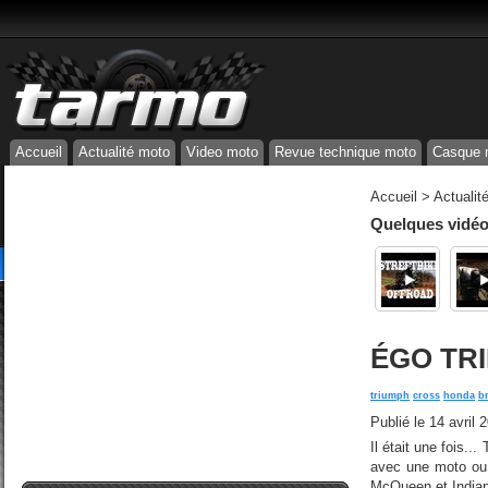
Accueil
Actualité moto
Video moto
Revue technique moto
Casque 
Accueil
>
Actualit
Quelques vidéos
ÉGO TRI
triumph
cross
honda
b
Publié le
14 avril 
Il était une fois.
avec une moto ou 
McQueen et Indiana