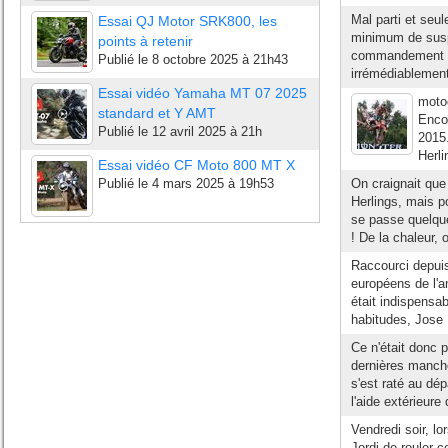
Mal parti et seu
Essai QJ Motor SRK800, les
minimum de suspe
points à retenir
commandement dur
Publié le
8 octobre 2025 à 21h43
irrémédiablement,
Essai vidéo Yamaha MT 07 2025
moto
standard et Y AMT
Encor
Publié le
12 avril 2025 à 21h
2015.
Herli
Essai vidéo CF Moto 800 MT X
Publié le
4 mars 2025 à 19h53
On craignait que
Herlings, mais pou
se passe quelque
! De la chaleur, o
Raccourci depuis 
européens de l'a
était indispensab
habitudes, Jose 
Ce n'était donc p
dernières manch
s'est raté au dép
l'aide extérieure 
Vendredi soir, lo
Jordi de rouler 