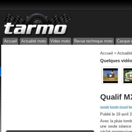
Accueil
Actualité moto
Video moto
Revue technique moto
Casque 
Accueil
>
Actualit
Quelques vidéos
Qualif M
suzuki
honda
circuit
ka
Publié le
19 avril 
Avec la pluie tomb
une seule séance 
séché progressivem