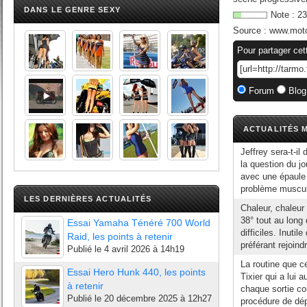
DANS LE GENRE SEXY
Note :
23
Source :
www.mot
Pour partager cet
Forum
Blog
ACTUALITÉS M
Jeffrey sera-t-i
la question du j
avec une épaule g
problème muscula
LES DERNIÈRES ACTUALITÉS
Chaleur, chaleur 
38° tout au long 
Essai Yamaha Ténéré 700 World
difficiles. Inuti
Raid, les points à retenir
préférant rejoindr
Publié le
4 avril 2026 à 14h19
La routine que c
Essai Hero Hunk 440, les points
Tixier qui a lui 
à retenir
chaque sortie co
Publié le
20 décembre 2025 à 12h27
procédure de dép