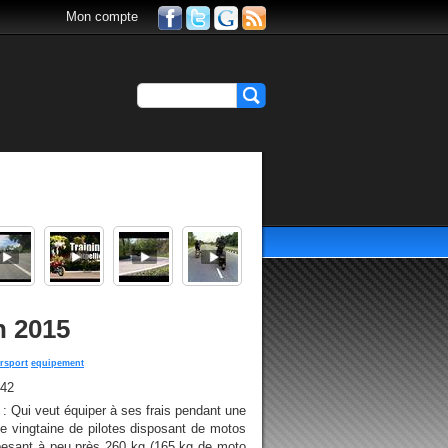
Mon compte
n 2015
rsport
equipement
h42
 : Qui veut équiper à ses frais pendant une
e vingtaine de pilotes disposant de motos
pesant à peu près 260 kg (165 kg de moto