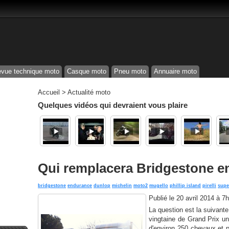
vue technique moto
Casque moto
Pneu moto
Annuaire moto
Accueil
>
Actualité moto
Quelques vidéos qui devraient vous plaire
Qui remplacera Bridgestone e
bridgestone
endurance
dunlop
michelin
moto2
mugello
phillip island
pirelli
supe
Publié le
20 avril 2014 à 7
La question est la suivante
vingtaine de Grand Prix un
d'environ 250 chevaux et 