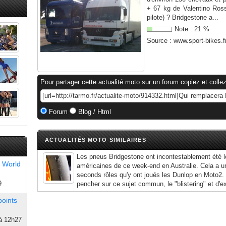
+ 67 kg de Valentino Ross
pilote) ? Bridgestone a...
Note :
21
%
Source :
www.sport-bikes.f
Pour partager cette actualité moto sur un forum copiez et collez
Forum
Blog / Html
ACTUALITÉS MOTO SIMILAIRES
Les pneus Bridgestone ont incontestablement été l
 World
américaines de ce week-end en Australie. Cela a u
seconds rôles qu'y ont joués les Dunlop en Moto2. 
9
pencher sur ce sujet commun, le "blistering" et d'e
points
à 12h27