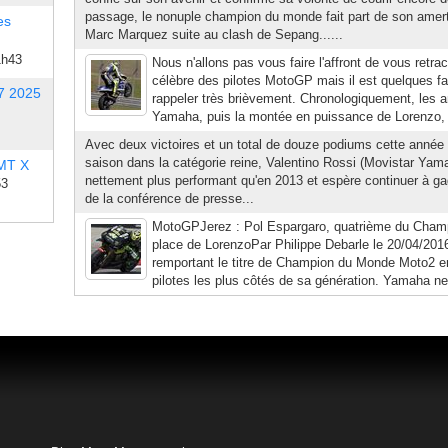
passage, le nonuple champion du monde fait part de son amertu
es
Marc Marquez suite au clash de Sepang......
1h43
Nous n'allons pas vous faire l'affront de vous retrac
célèbre des pilotes MotoGP mais il est quelques fai
7 2025
rappeler très brièvement. Chronologiquement, les 
Yamaha, puis la montée en puissance de Lorenzo, l
Avec deux victoires et un total de douze podiums cette année
saison dans la catégorie reine, Valentino Rossi (Movistar Ya
 MT X
nettement plus performant qu'en 2013 et espère continuer à gag
53
de la conférence de presse...
MotoGPJerez : Pol Espargaro, quatrième du Champ
place de LorenzoPar Philippe Debarle le 20/04/201
remportant le titre de Champion du Monde Moto2 e
pilotes les plus côtés de sa génération. Yamaha ne s