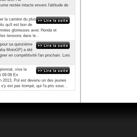
me restée intacte envers l'attitude de
er la carrière du plus
ts qu'il est bon de
années glorieuses avec Honda et
es tensions dans le...
 pour sa quinzième
maha MotoGP) a été
ner en compétitivité l'an prochain. Lors
ionnat, vise la
6 09:08 En
n 2013, Pol est devenu un des jeunes
'y est pas trompé, qui l'a pris sous...