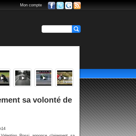
Mon compte
ement sa volonté de
h14
alentino Rossi annonce clairement sa