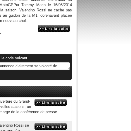
n MotoGPPar Tommy Marin le 16/05/2014
 la saison, Valentino Rossi ne cache pas
é au guidon de la M1, dorénavant placée
on nouveau chef...
r
 le code suivant :
uverture du Grand-
uvelles saisons, on
n marge de la conférence de presse
alentino Rossi se
deux ans. Au