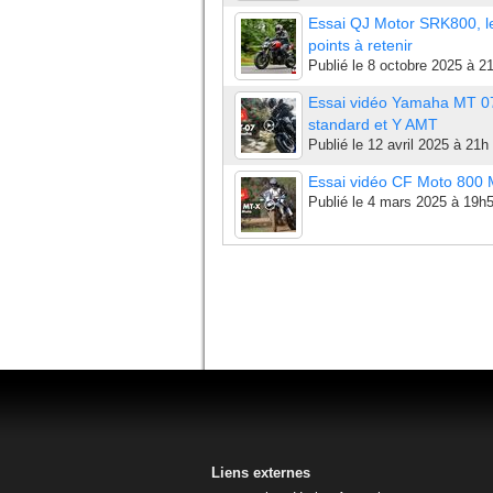
Essai QJ Motor SRK800, l
points à retenir
Publié le
8 octobre 2025 à 2
Essai vidéo Yamaha MT 0
standard et Y AMT
Publié le
12 avril 2025 à 21h
Essai vidéo CF Moto 800
Publié le
4 mars 2025 à 19h
Liens externes