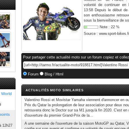
volonté de continuer e
13:58 Depuis le début de
son enthousiasme retrouv
sous la bienveillance de s
Note :
22
%
Source :
www.sport-bikes.f
Pour partager cette actualité moto sur un forum copiez et collez
Forum
Blog / Html
ACTUALITÉS MOTO SIMILAIRES
 World
Valentino Rossi et Movistar Yamaha viennent d'annoncer en o
9
Prix du Qatar la prolongation de leur association pour deux no
retrouvera donc le Doctor sur sa M1 jusqu'à fin 2020. C'est e
points
d'ouverture du premier Grand-Prix de la...
A une semaine de l'ouverture de la saison MotoGP au Qatar, V
à 12h27
confie sur son avenir et confirme sa volonté de courir encore 