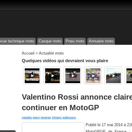
vue technique moto
Casque moto
Pneu moto
Annuaire moto
Accueil
>
Actualité moto
Quelques vidéos qui devraient vous plaire
Valentino Rossi annonce clair
continuer en MotoGP
yamaha
mans
motogp
silvano galbusera
Publié le
17 mai 2014 à 21
MotoGPGP de France : V