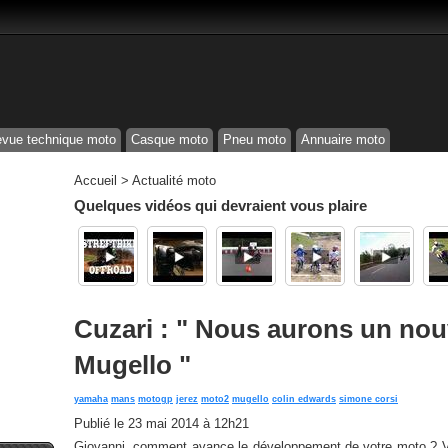
vue technique moto
Casque moto
Pneu moto
Annuaire moto
Accueil
>
Actualité moto
Quelques vidéos qui devraient vous plaire
Cuzari : " Nous aurons un no
Mugello "
yamaha
mans
motogp
jerez
moto2
mugello
colin edwards
simone corsi
Publié le
23 mai 2014 à 12h21
Giovanni, comment avance le développement de votre moto ? V