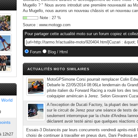
Mugello ? " Nous avons introduit une première nouveauté au Man
Au Mugello, nous aurons un nouveau châssis et un nouveau carén
Note :
27
%
Source :
www.motogp.com
Pour partager cette actualité moto sur un forum copiez et collez
Forum
Blog / Html
ACTUALITÉS MOTO SIMILAIRES
MotoGPSimone Corsi pourrait remplacer Colin Edw
Debarle le 22/05/2014 08:06Le lendemain du Grand
pilote italien du Forward Racing a roulé lors des t
coéquipier américain à Jerez. Selon Giovanni Cuzari
 World
A l'exception de Ducati Factory, la plupart des tea
sur le circuit de Jerez pour une séance de tests de
9
seulement interrompue par la chute d'Andrea Iannon
déclarent avoir testé ainsi que quelques réactions of
points
Essais-3 Distancés par leurs concurrents vendredi après-midi l
à 12h27
choisi de continuer à travailler en pneus durs, Dani Pedrosa e