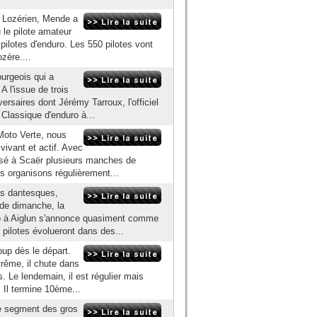
e Lozérien, Mende a
ù le pilote amateur
pilotes d'enduro. Les 550 pilotes vont
ozère....
urgeois qui a
A l'issue de trois
ersaires dont Jérémy Tarroux, l'officiel
Classique d'enduro à...
Moto Verte, nous
vivant et actif. Avec
isé à Scaër plusieurs manches de
s organisons régulièrement...
ns dantesques,
 de dimanche, la
o à Aiglun s'annonce quasiment comme
 pilotes évolueront dans des...
up dès le départ.
rême, il chute dans
. Le lendemain, il est régulier mais
. Il termine 10ème...
e segment des gros