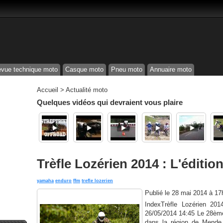
vue technique moto
Casque moto
Pneu moto
Annuaire moto
Accueil
>
Actualité moto
Quelques vidéos qui devraient vous plaire
Trèfle Lozérien 2014 : L'éditi
yamaha
enduro
ffm
trefle lozerien
Publié le
28 mai 2014 à 17
IndexTrèfle Lozérien 201
26/05/2014 14:45 Le 28ème
dans la région de Mende