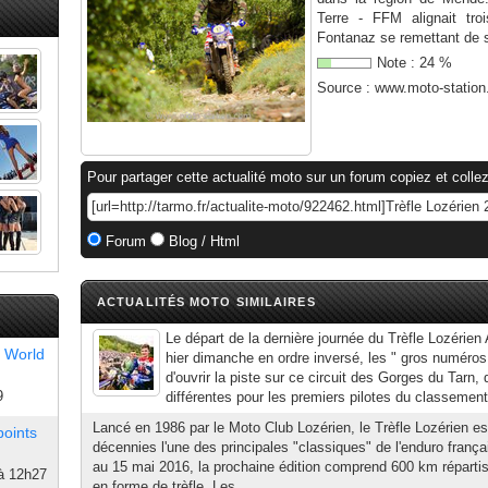
Terre - FFM alignait tro
Fontanaz se remettant de s
Note :
24
%
Source :
www.moto-statio
Pour partager cette actualité moto sur un forum copiez et collez
Forum
Blog / Html
ACTUALITÉS MOTO SIMILAIRES
Le départ de la dernière journée du Trèfle Lozérie
 World
hier dimanche en ordre inversé, les " gros numéros
d'ouvrir la piste sur ce circuit des Gorges du Tarn
9
différentes pour les premiers pilotes du classement 
Lancé en 1986 par le Moto Club Lozérien, le Trèfle Lozérien es
points
décennies l'une des principales "classiques" de l'enduro franç
au 15 mai 2016, la prochaine édition comprend 600 km répartis
à 12h27
en forme de trèfle. Les...