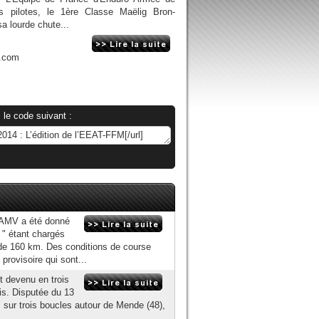
is pilotes, le 1ère Classe Maëlig Bron-
a lourde chute...
n.com
 le code suivant :
n AMV a été donné
 " étant chargés
, de 160 km. Des conditions de course
provisoire qui sont...
t devenu en trois
ais. Disputée du 13
 sur trois boucles autour de Mende (48),