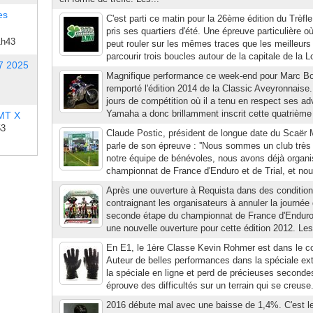
es
C'est parti ce matin pour la 26ème édition du Trèfl
pris ses quartiers d'été. Une épreuve particulière o
1h43
peut rouler sur les mêmes traces que les meilleurs 
parcourir trois boucles autour de la capitale de la L
7 2025
Magnifique performance ce week-end pour Marc Bo
remporté l'édition 2014 de la Classic Aveyronnaise. 
jours de compétition où il a tenu en respect ses adv
Yamaha a donc brillamment inscrit cette quatrième 
 MT X
53
Claude Postic, président de longue date du Scaër 
parle de son épreuve : ''Nous sommes un club très 
notre équipe de bénévoles, nous avons déjà organ
championnat de France d'Enduro et de Trial, et nou
Après une ouverture à Requista dans des conditio
contraignant les organisateurs à annuler la journée
seconde étape du championnat de France d'Endur
une nouvelle ouverture pour cette édition 2012. Les
En E1, le 1ère Classe Kevin Rohmer est dans le co
Auteur de belles performances dans la spéciale ext
la spéciale en ligne et perd de précieuses secondes
éprouve des difficultés sur un terrain qui se creuse
2016 débute mal avec une baisse de 1,4%. C'est l