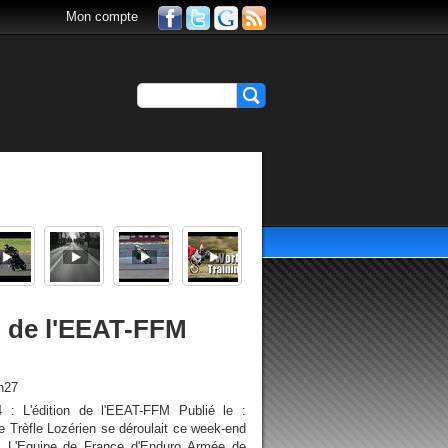
Mon compte
on de l'EEAT-FFM
h27
4 : L'édition de l'EEAT-FFM Publié le :
 Trèfle Lozérien se déroulait ce week-end
. L'Equipe de France d'Enduro Armée de