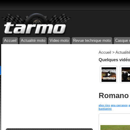
Accueil
Actualité moto
Video moto
Revue technique moto
Casque 
Accueil
>
Actualit
Quelques vidéos
Romano F
alex rins
ana carrasco
a
bastianini