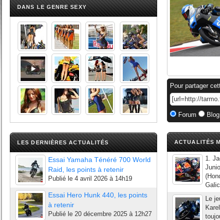
DANS LE GENRE SEXY
Pour partager cet
Forum
Blog
ACTUALITÉS M
LES DERNIÈRES ACTUALITÉS
1. Ja
Essai Yamaha Ténéré 700 World
Juni
Raid, les points à retenir
(Hond
Publié le
4 avril 2026 à 14h19
Gali
Essai Hero Hunk 440, les points
Le je
à retenir
Karel
Publié le
20 décembre 2025 à 12h27
toujo