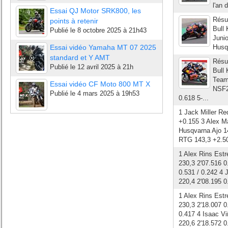
l'an 
Essai QJ Motor SRK800, les
Résul
points à retenir
Bull
Publié le
8 octobre 2025 à 21h43
Juni
Essai vidéo Yamaha MT 07 2025
Husq
standard et Y AMT
Résul
Publié le
12 avril 2025 à 21h
Bull
Team
Essai vidéo CF Moto 800 MT X
NSF2
Publié le
4 mars 2025 à 19h53
0.618 5-...
1 Jack Miller R
+0.155 3 Alex Ma
Husqvarna Ajo 14
RTG 143,3 +2.508
1 Alex Rins Estr
230,3 2'07.516 0
0.531 / 0.242 4
220,4 2'08.195 0
1 Alex Rins Estr
230,3 2'18.007 0
0.417 4 Isaac Vi
220,6 2'18.572 0