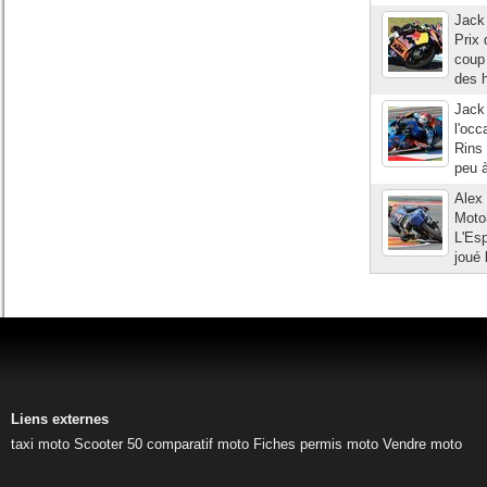
Jack 
Prix 
coup 
des h
Jack 
l'occ
Rins 
peu à
Alex 
Moto3
L'Esp
joué 
Liens externes
taxi moto
Scooter 50
comparatif moto
Fiches permis moto
Vendre moto