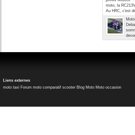
moto, la RC213V
Au HRC, c'est dé
Moto
Debar
somme
devon
Liens externes
moto taxi
Forum moto
comparatif scooter
Blog Moto
Moto occasion