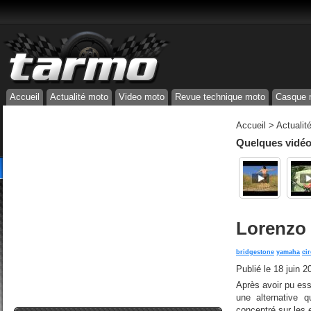
Accueil
Actualité moto
Video moto
Revue technique moto
Casque 
Accueil
>
Actualit
Quelques vidéos
Lorenzo 
bridgestone
yamaha
cir
Publié le
18 juin 2
Après avoir pu ess
une alternative q
concentré sur les 