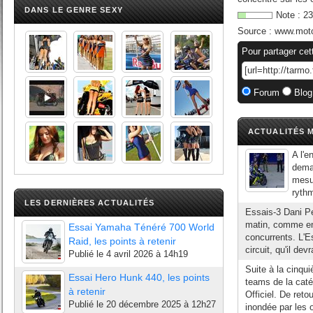
DANS LE GENRE SEXY
Note :
23
Source :
www.mot
Pour partager cet
Forum
Blog
ACTUALITÉS M
A l'
deman
mesur
rythm
LES DERNIÈRES ACTUALITÉS
Essais-3 Dani P
matin, comme en 
Essai Yamaha Ténéré 700 World
concurrents. L'E
Raid, les points à retenir
circuit, qu'il dev
Publié le
4 avril 2026 à 14h19
Suite à la cin
Essai Hero Hunk 440, les points
teams de la caté
à retenir
Officiel. De reto
Publié le
20 décembre 2025 à 12h27
inondée par les 