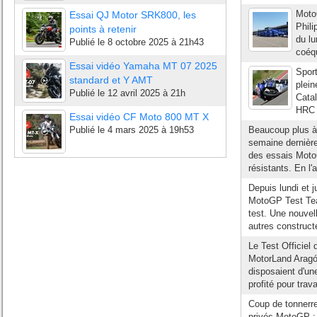
Moto
Essai QJ Motor SRK800, les
Phili
points à retenir
du lu
Publié le
8 octobre 2025 à 21h43
coéqu
Essai vidéo Yamaha MT 07 2025
Sport
standard et Y AMT
plein
Publié le
12 avril 2025 à 21h
Catal
HRC o
Essai vidéo CF Moto 800 MT X
Publié le
4 mars 2025 à 19h53
Beaucoup plus à l
semaine dernière
des essais Moto
résistants. En l
Depuis lundi et 
MotoGP Test Team
test. Une nouvel
autres constructe
Le Test Officiel 
MotorLand Aragó
disposaient d'un
profité pour trava
Coup de tonnerre
privés MotoGP : 