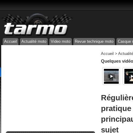
Accueil
Actualité moto
Video moto
Revue technique moto
Casque 
Accueil
>
Actualit
Quelques vidéos
Régulièr
pratique
principa
sujet