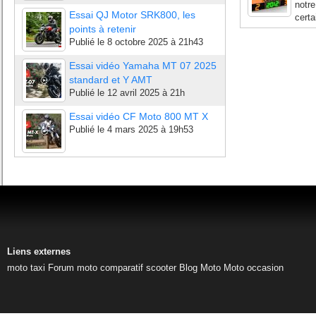
notre
Essai QJ Motor SRK800, les
certa
points à retenir
Publié le
8 octobre 2025 à 21h43
Essai vidéo Yamaha MT 07 2025
standard et Y AMT
Publié le
12 avril 2025 à 21h
Essai vidéo CF Moto 800 MT X
Publié le
4 mars 2025 à 19h53
Liens externes
moto taxi
Forum moto
comparatif scooter
Blog Moto
Moto occasion