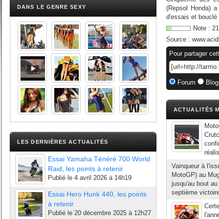
DANS LE GENRE SEXY
(Repsol Honda) a 
d'essais et bouclé 
Note :
21
Source :
www.acid
Pour partager cet
Forum
Blog
ACTUALITÉS M
Moto
Crut
LES DERNIÈRES ACTUALITÉS
confi
réali
Essai Yamaha Ténéré 700 World
Vainqueur à l'is
Raid, les points à retenir
MotoGP) au Muge
Publié le
4 avril 2026 à 14h19
jusqu'au bout au
septième victoir
Essai Hero Hunk 440, les points
à retenir
Certe
Publié le
20 décembre 2025 à 12h27
l'ann