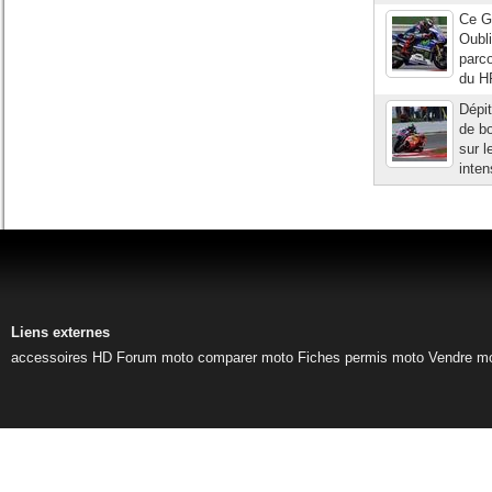
Ce G
Oubli
parco
du HR
Dépit
de bo
sur l
inten
Liens externes
accessoires HD
Forum moto
comparer moto
Fiches permis moto
Vendre m