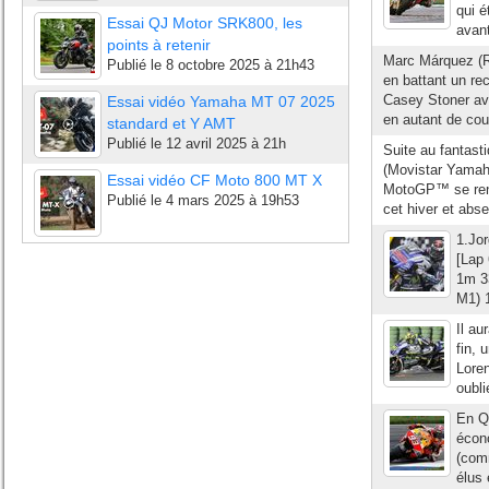
qui é
Essai QJ Motor SRK800, les
avant
points à retenir
Marc Márquez (R
Publié le
8 octobre 2025 à 21h43
en battant un rec
Casey Stoner av
Essai vidéo Yamaha MT 07 2025
en autant de cou
standard et Y AMT
Publié le
12 avril 2025 à 21h
Suite au fantast
(Movistar Yamaha
Essai vidéo CF Moto 800 MT X
MotoGP™ se rend
Publié le
4 mars 2025 à 19h53
cet hiver et abse
1.Jo
[Lap
1m 3
M1) 
Il au
fin, 
Loren
oubli
En Q1
écono
(com
élus 