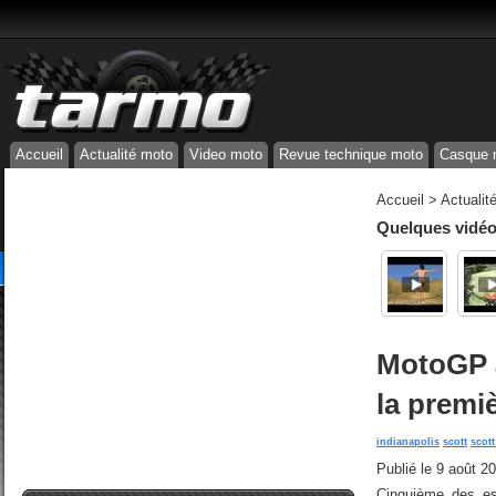
Accueil
Actualité moto
Video moto
Revue technique moto
Casque 
Accueil
>
Actualit
Quelques vidéos
MotoGP à
la premi
indianapolis
scott
scot
Publié le
9 août 2
Cinquième des es