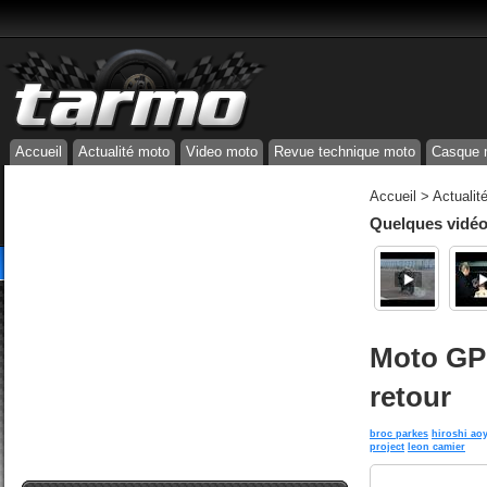
Accueil
Actualité moto
Video moto
Revue technique moto
Casque 
Accueil
>
Actualit
Quelques vidéos
Moto GP 
retour
broc parkes
hiroshi ao
project
leon camier