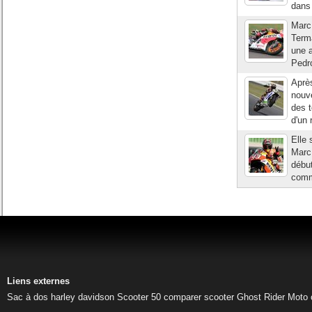
dans 
Marc 
Terma
une a
Pedro
Après
nouve
des 
d'un 
Elle 
Marc 
début
comme
Liens externes
Sac à dos harley davidson
Scooter 50
comparer scooter
Ghost Rider
Moto 