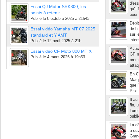
d'ess
Essai QJ Motor SRK800, les
qu'il
points à retenir
pour 
Publié le
8 octobre 2025 à 21h43
Dépit
Essai vidéo Yamaha MT 07 2025
de bo
sur l
standard et Y AMT
inten
Publié le
12 avril 2025 à 21h
Avec 
Essai vidéo CF Moto 800 MT X
GP n
Publié le
4 mars 2025 à 19h53
premi
attaq
En Ca
Marq
que l
Prix.
Il au
fin, 
Loren
oubli
La dé
a ouv
Grand